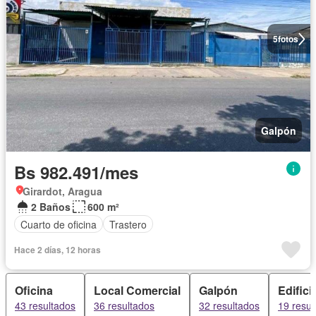
5
fotos
Galpón
Bs 982.491/mes
Girardot, Aragua
2 Baños
600 m²
Cuarto de oficina
Trastero
Hace 2 días, 12 horas
Oficina
Local Comercial
Galpón
Edifici
43 resultados
36 resultados
32 resultados
19 resul