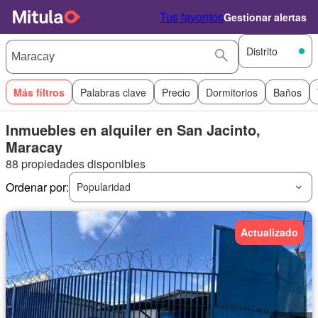
Tus favoritos
Gestionar alertas
Distrito
Más filtros
Palabras clave
Precio
Dormitorios
Baños
Inmuebles en alquiler en San Jacinto,
Maracay
88 propiedades disponibles
Ordenar por:
Popularidad
Actualizado