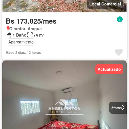
Local Comercial
Bs 173.825/mes
Girardot, Aragua
1 Baño
74 m²
Aparcamiento
Hace 2 días, 12 horas
Actualizado
5
fotos