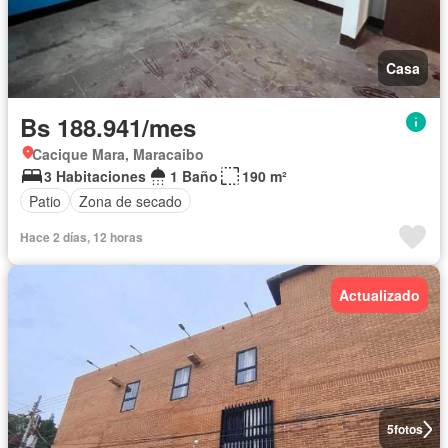
Casa
Bs 188.941/mes
Cacique Mara, Maracaibo
3 Habitaciones
1 Baño
190 m²
Patio
Zona de secado
Hace 2 días, 12 horas
Actualizado
5
fotos