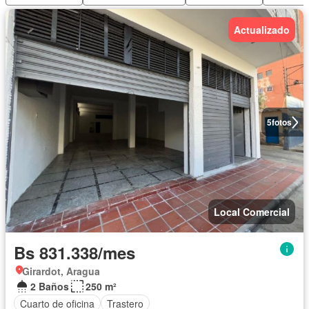
Actualizado
5
fotos
Local Comercial
Bs 831.338/mes
Girardot, Aragua
2 Baños
250 m²
Cuarto de oficina
Trastero