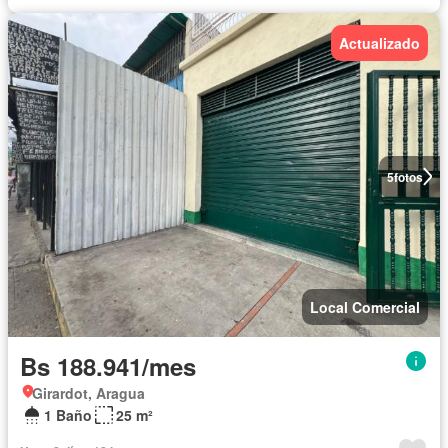
Actualizado
5
fotos
Local Comercial
Bs 188.941/mes
Girardot, Aragua
1 Baño
25 m²