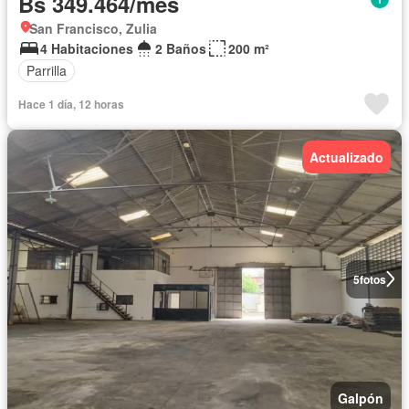
Bs 349.464/mes
San Francisco, Zulia
4 Habitaciones
2 Baños
200 m²
Parrilla
Hace 1 día, 12 horas
Actualizado
5
fotos
Galpón