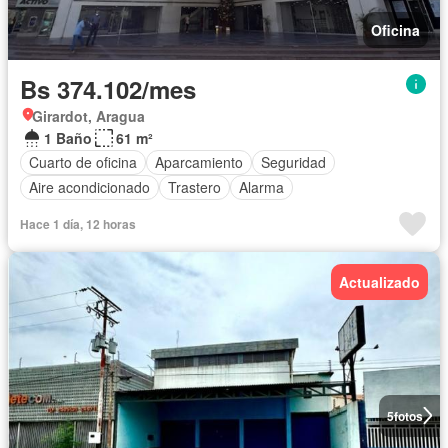
Oficina
Bs 374.102/mes
Girardot, Aragua
1 Baño
61 m²
Cuarto de oficina
Aparcamiento
Seguridad
Aire acondicionado
Trastero
Alarma
Hace 1 día, 12 horas
Actualizado
5
fotos