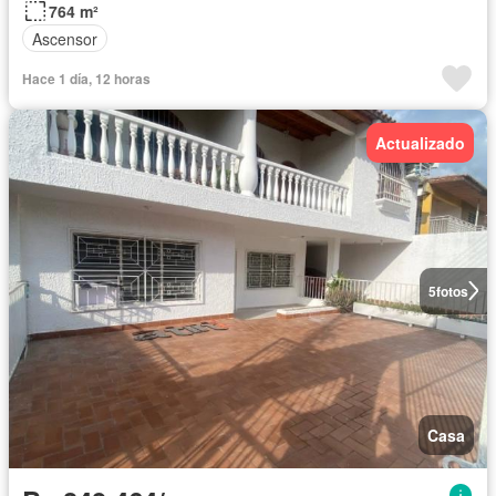
764 m²
Ascensor
Hace 1 día, 12 horas
Actualizado
5
fotos
Casa