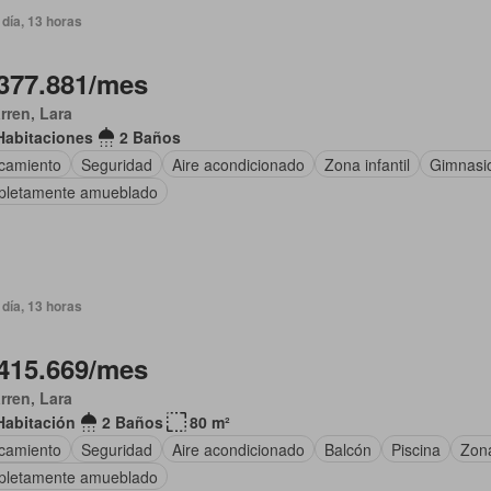
día, 13 horas
377.881/mes
arren, Lara
Habitaciones
2 Baños
camiento
Seguridad
Aire acondicionado
Zona infantil
Gimnasi
letamente amueblado
día, 13 horas
415.669/mes
arren, Lara
Habitación
2 Baños
80 m²
camiento
Seguridad
Aire acondicionado
Balcón
Piscina
Zona
letamente amueblado