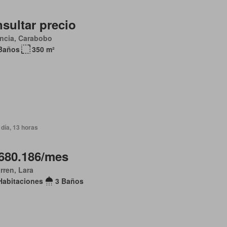
sultar precio
ncia, Carabobo
Baños
350 m²
día, 13 horas
680.186/mes
arren, Lara
Habitaciones
3 Baños