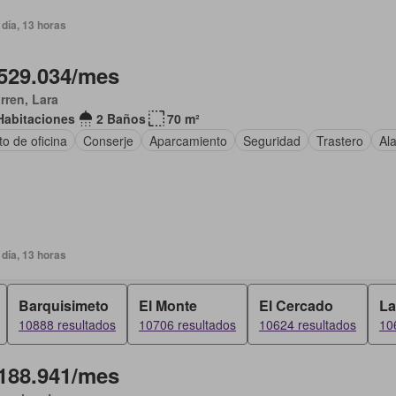
día, 13 horas
529.034/mes
arren, Lara
Habitaciones
2 Baños
70 m²
o de oficina
Conserje
Aparcamiento
Seguridad
Trastero
Al
día, 13 horas
Barquisimeto
El Monte
El Cercado
La
10888 resultados
10706 resultados
10624 resultados
10
188.941/mes