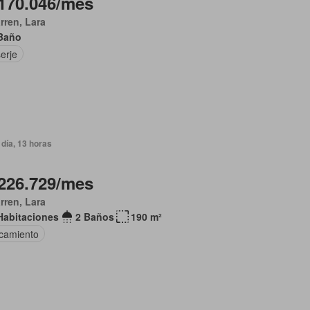
170.046/mes
arren, Lara
Baño
erje
día, 13 horas
226.729/mes
arren, Lara
Habitaciones
2 Baños
190 m²
camiento