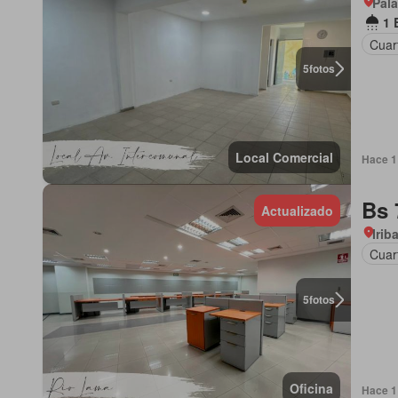
Pala
1 
Cuart
5
fotos
Local Comercial
Hace 1 
Bs 
Actualizado
Irib
Cuart
5
fotos
Oficina
Hace 1 