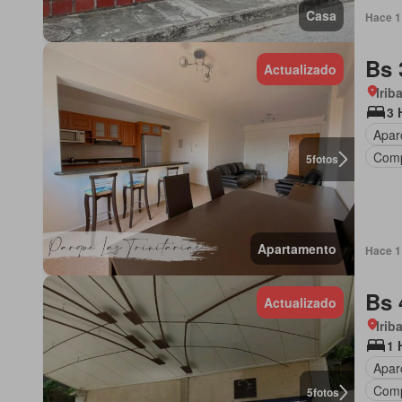
Casa
Hace 1 
Bs 
Actualizado
Irib
3 
Apar
Comp
5
fotos
Apartamento
Hace 1 
Bs 
Actualizado
Irib
1 
Apar
Comp
5
fotos