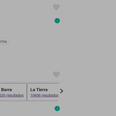
arma
 Barra
La Tierra
La Costa
El Para
620 resultados
10606 resultados
10598 resultados
10587 re