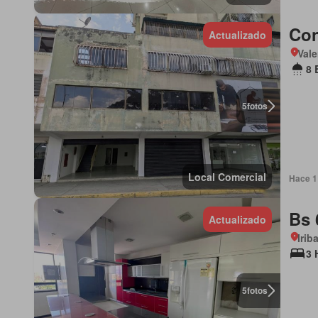
Con
Actualizado
Vale
8 
5
fotos
Local Comercial
Hace 1 
Bs 
Actualizado
Irib
3 
5
fotos