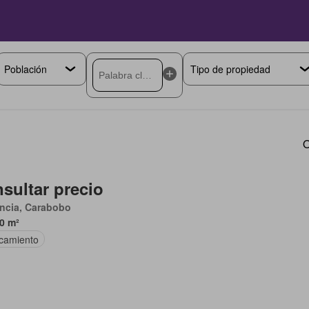
O
sultar precio
ncia, Carabobo
0 m²
camiento