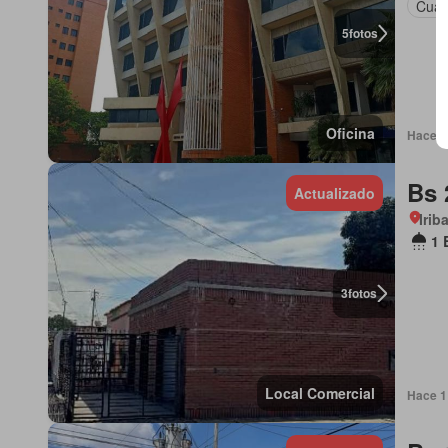
Cuar
5
fotos
Oficina
Hace 1 
Bs 
Actualizado
Irib
1 
3
fotos
Local Comercial
Hace 1 