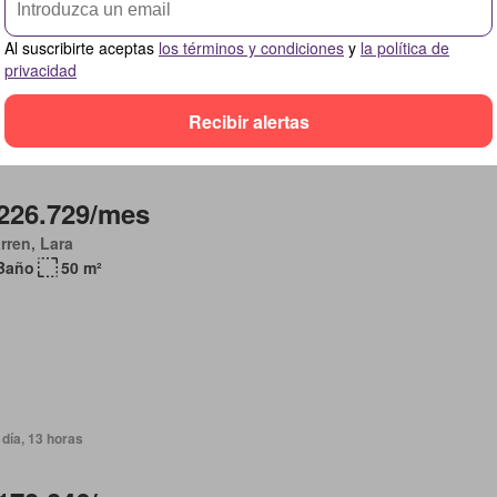
to de oficina
Aparcamiento
Seguridad
Al suscribirte aceptas
los términos y condiciones
y
la política de
privacidad
Recibir alertas
día, 13 horas
226.729/mes
arren, Lara
Baño
50 m²
día, 13 horas