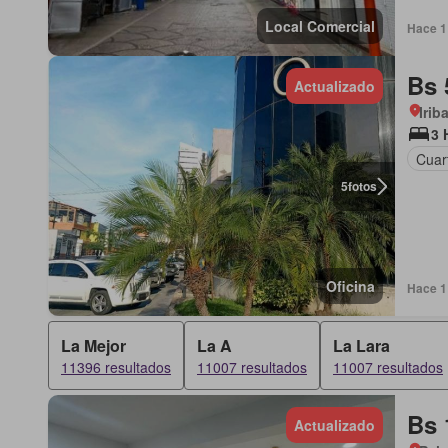
Local Comercial
Hace 1 
Bs 
Actualizado
Irib
3 
Cuart
5
fotos
Oficina
Hace 1 
La Mejor
La A
La Lara
11396 resultados
11007 resultados
11007 resultados
Bs 
Actualizado