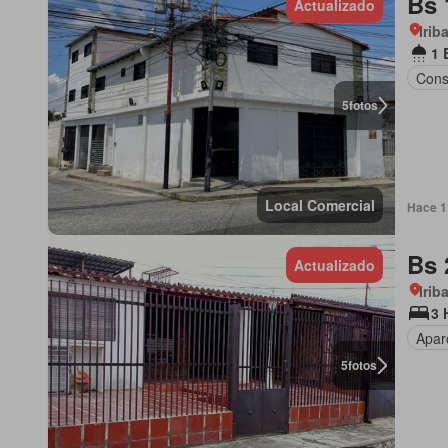
Bs 
Actualizado
Irib
1 
Cons
5
fotos
Local Comercial
Hace 1 
Bs 
Actualizado
Irib
3 
Apar
5
fotos