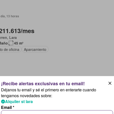
día, 13 horas
211.613/mes
arren, Lara
Baño
45 m²
to de oficina
Aparcamiento
día, 13 horas
Déjanos tu email y sé el primero en enterarte cuando
302.305/mes
tengamos novedades sobre:
Alquiler st lara
arren, Lara
Email *
Baño
45 m²