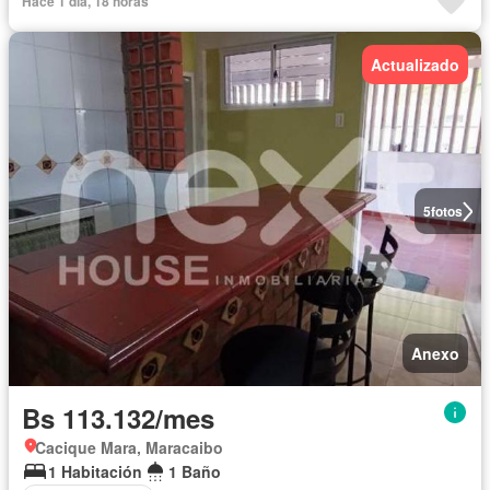
Hace 1 día, 18 horas
Actualizado
5
fotos
Anexo
Bs 113.132/mes
Cacique Mara, Maracaibo
1 Habitación
1 Baño