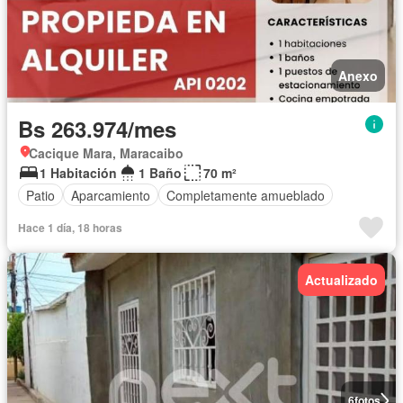
Anexo
Bs 263.974/mes
Cacique Mara, Maracaibo
1 Habitación
1 Baño
70 m²
Patio
Aparcamiento
Completamente amueblado
Hace 1 día, 18 horas
Actualizado
6
fotos