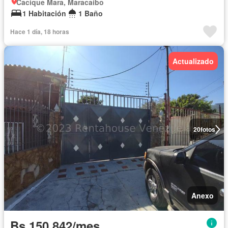
Cacique Mara, Maracaibo
1 Habitación
1 Baño
Hace 1 día, 18 horas
Actualizado
20
fotos
Anexo
Bs 150.842/mes