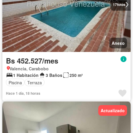
17
fotos
Anexo
Bs 452.527/mes
Valencia, Carabobo
1 Habitación
3 Baños
250 m²
Piscina
Terraza
Hace 1 día, 18 horas
Actualizado