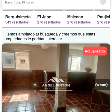
Hace 1 día, 18 horas
Barquisimeto
El Jebe
Malecon
Paujicil
543 resultados
276 resultados
276 resultados
276 resu
Hemos ampliado tu búsqueda y creemos que estas
propiedades te podrían interesar
Actualizado
Ver foto