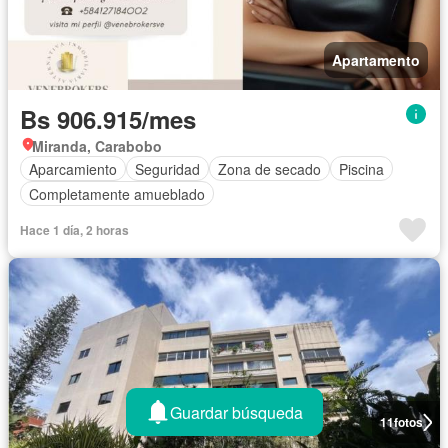
Apartamento
Bs 906.915/mes
Miranda, Carabobo
Aparcamiento
Seguridad
Zona de secado
Piscina
Completamente amueblado
Hace 1 día, 2 horas
Guardar búsqueda
11
fotos