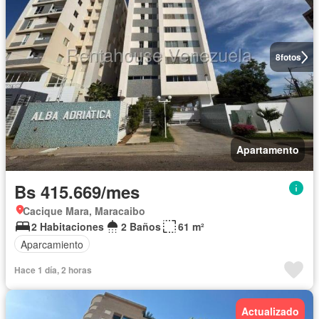
8
fotos
Apartamento
Bs 415.669/mes
Cacique Mara, Maracaibo
2 Habitaciones
2 Baños
61 m²
Aparcamiento
Hace 1 día, 2 horas
Actualizado