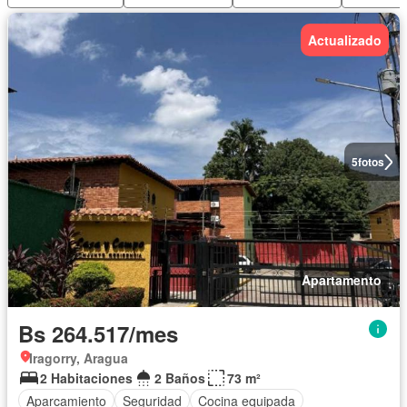
Actualizado
5
fotos
Apartamento
Bs 264.517/mes
Iragorry, Aragua
2 Habitaciones
2 Baños
73 m²
Aparcamiento
Seguridad
Cocina equipada