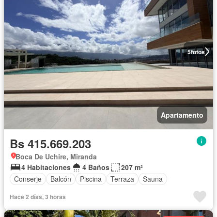
5
fotos
Apartamento
Bs 415.669.203
Boca De Uchire, Miranda
4 Habitaciones
4 Baños
207 m²
Conserje
Balcón
Piscina
Terraza
Sauna
Hace 2 días, 3 horas