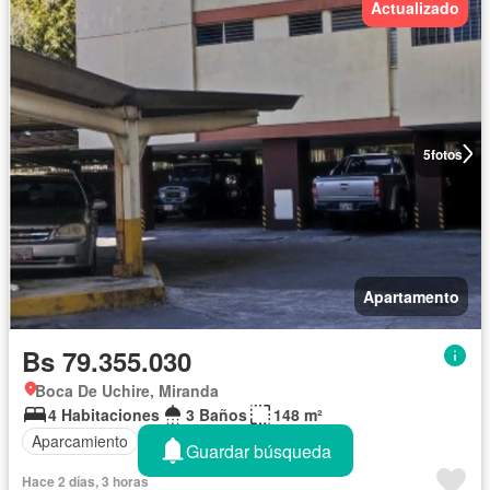
Actualizado
5
fotos
Apartamento
Bs 79.355.030
Boca De Uchire, Miranda
4 Habitaciones
3 Baños
148 m²
Aparcamiento
Balcón
Guardar búsqueda
Hace 2 días, 3 horas