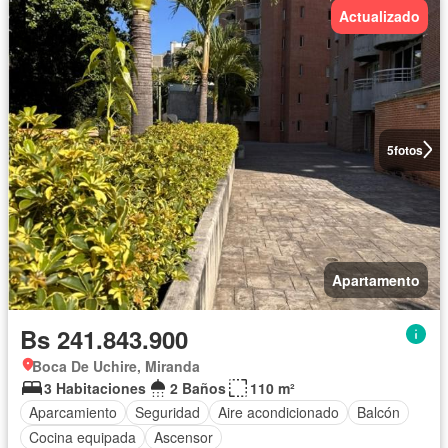
Actualizado
5
fotos
Apartamento
Bs 241.843.900
Boca De Uchire, Miranda
3 Habitaciones
2 Baños
110 m²
Aparcamiento
Seguridad
Aire acondicionado
Balcón
Cocina equipada
Ascensor