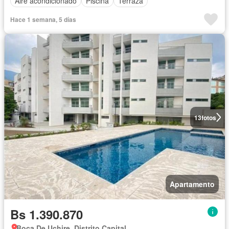
Aire acondicionado
Piscina
Terraza
Hace 1 semana, 5 días
13
fotos
Apartamento
Bs 1.390.870
Boca De Uchire, Distrito Capital