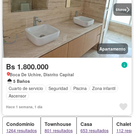
6
fotos
Apartamento
Bs 1.800.000
Boca De Uchire, Distrito Capital
5 Baños
Cuarto de servicio
Seguridad
Piscina
Zona infantil
Ascensor
Hace 1 semana, 1 día
Condominio
Townhouse
Casa
Chalet
1264 resultados
801 resultados
653 resultados
112 resu