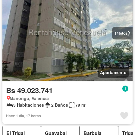
14
fotos
Apartamento
Bs 49.023.741
Manongo, Valencia
3 Habitaciones
2 Baños
79 m²
Hace 1 día, 17 horas
El Trigal
Guayabal
Barbula
Trigal