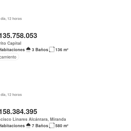
día, 12 horas
135.758.053
rito Capital
Habitaciones
3 Baños
136 m²
camiento
día, 12 horas
158.384.395
cisco Linares Alcántara, Miranda
Habitaciones
7 Baños
580 m²