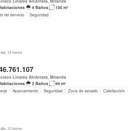
cisco Linares Alcántara, Miranda
Habitaciones
4 Baños
150 m²
to de servicio
Seguridad
día, 12 horas
46.761.107
cisco Linares Alcántara, Miranda
Habitaciones
2 Baños
94 m²
erje
Aparcamiento
Seguridad
Zona de secado
Calefacción
día, 12 horas