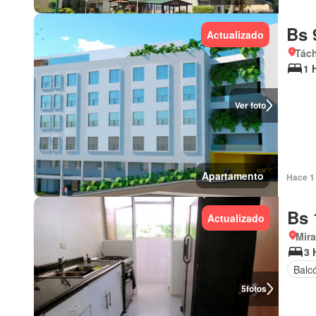
Bs 
Actualizado
Tách
1 
Ver foto
Apartamento
Hace 1 
Bs 
Actualizado
Mir
3 
Balc
5
fotos