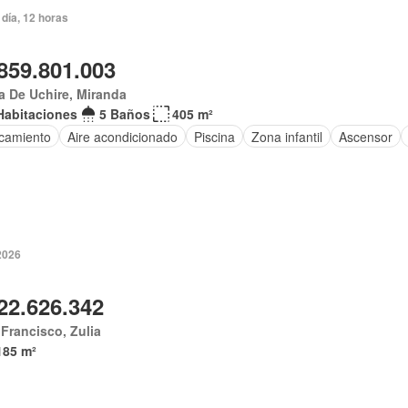
día, 12 horas
859.801.003
 De Uchire, Miranda
Habitaciones
5 Baños
405 m²
camiento
Aire acondicionado
Piscina
Zona infantil
Ascensor
 2026
22.626.342
Francisco, Zulia
185 m²