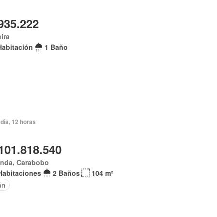
935.222
ira
Habitación
1 Baño
día, 12 horas
101.818.540
anda, Carabobo
Habitaciones
2 Baños
104 m²
ón