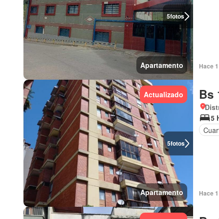
5
fotos
Apartamento
Hace 1 
Bs 
Actualizado
Dist
5 
Cuar
5
fotos
Apartamento
Hace 1 