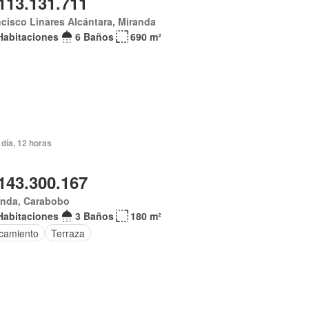
113.131.711
cisco Linares Alcántara, Miranda
Habitaciones
6 Baños
690 m²
día, 12 horas
143.300.167
anda, Carabobo
Habitaciones
3 Baños
180 m²
camiento
Terraza