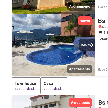
Apartamento
Hace 1 
Bs 
Nuevo
Boca
5 
Apar
15
fotos
Apartamento
Hace 2 
Townhouse
Casa
171 resultados
79 resultados
Bs 
Actualizado