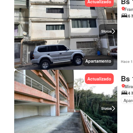
Bs 
Actualizado
Fran
6 
5
fotos
Apartamento
Hace 1 
Bs 
Actualizado
Mir
4 
Apar
5
fotos