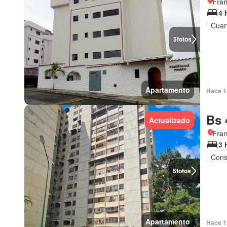
Fran
4 
Cuar
5
fotos
Apartamento
Hace 1 
Bs 
Actualizado
Fran
3 
Cons
5
fotos
Apartamento
Hace 1 