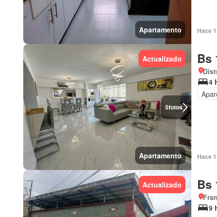
Apartamento
Hace 1 
Bs 
Actualizado
Dist
4 
Apar
5
fotos
Apartamento
Hace 1 
Bs 
Actualizado
Fran
9 