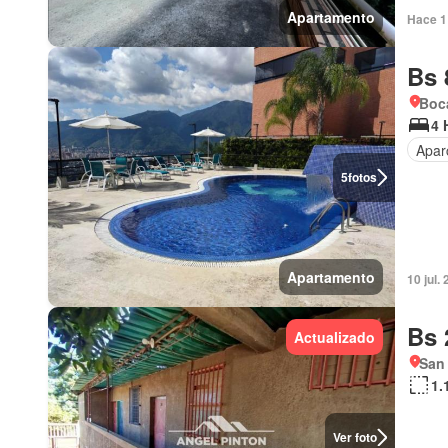
Apartamento
Hace 1 
Bs 
Boca
4 
Apar
5
fotos
Apartamento
10 jul.
Bs 
Actualizado
San 
1.
Ver foto