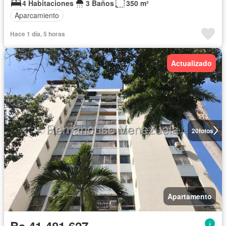
4 Habitaciones
3 Baños
350 m²
Aparcamiento
Hace 1 día, 5 horas
Actualizado
20
fotos
Apartamento
Bs 41.481.627