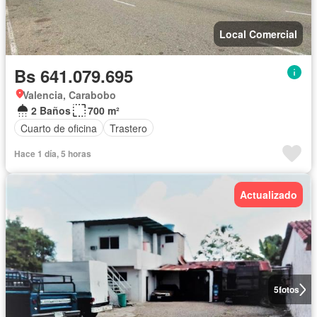
Local Comercial
Bs 641.079.695
Valencia, Carabobo
2 Baños
700 m²
Cuarto de oficina
Trastero
Hace 1 día, 5 horas
Actualizado
5
fotos