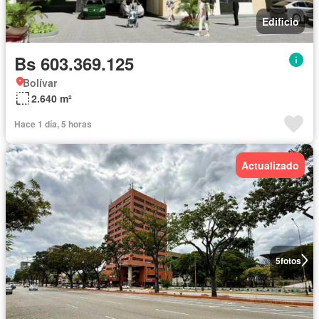
Edificio
Bs 603.369.125
Bolívar
2.640 m²
Hace 1 día, 5 horas
Actualizado
5
fotos