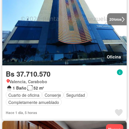
20
fotos
Oficina
Bs 37.710.570
Valencia, Carabobo
1 Baño
52 m²
Cuarto de oficina
Conserje
Seguridad
Completamente amueblado
Hace 1 día, 5 horas