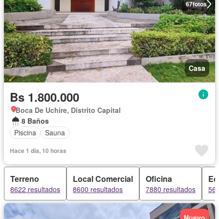
67
fotos
Casa
Bs 1.800.000
Boca De Uchire, Distrito Capital
8 Baños
Piscina
Sauna
Hace 1 día, 10 horas
Terreno
Local Comercial
Oficina
Edi
8622 resultados
8600 resultados
7880 resultados
566
Nuevo