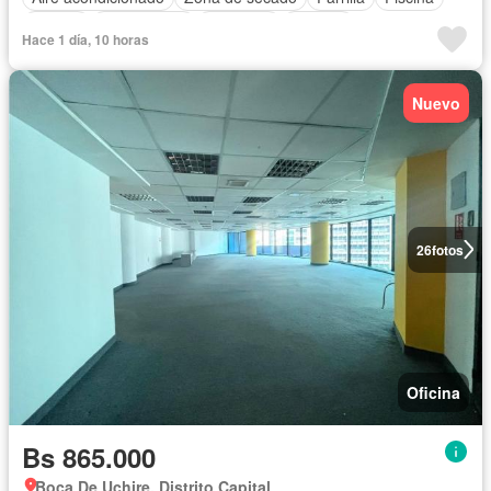
Alarma
Zona infantil
Gimnasio
Terraza
Hace 1 día, 10 horas
Nuevo
26
fotos
Oficina
Bs 865.000
Boca De Uchire, Distrito Capital