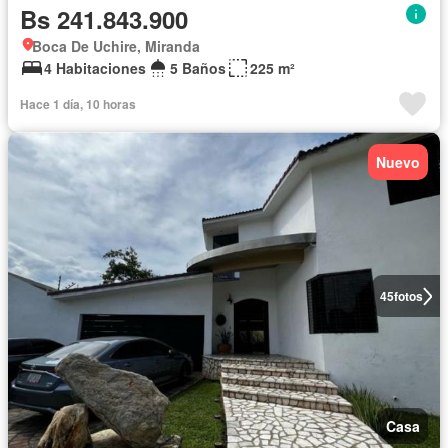
Bs 241.843.900
Boca De Uchire, Miranda
4 Habitaciones
5 Baños
225 m²
Hace 1 día, 10 horas
Nuevo
45
fotos
Casa