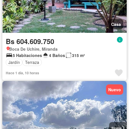
Casa
Bs 604.609.750
Boca De Uchire, Miranda
5 Habitaciones
4 Baños
315 m²
Jardín
Terraza
Hace 1 día, 10 horas
Nuevo
5
fotos