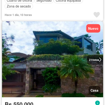
Cuarto de oficina
Seguridad
Cocina equipada
Zona de secado
Hace 1 día, 10 horas
Nuevo
21
fotos
Casa
Bs 550.000