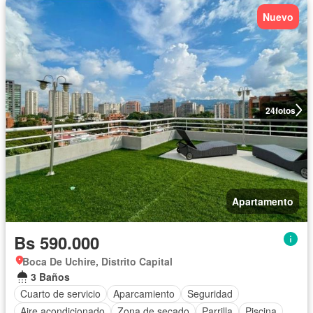
Nuevo
24
fotos
Apartamento
Bs 590.000
Boca De Uchire, Distrito Capital
3 Baños
Cuarto de servicio
Aparcamiento
Seguridad
Aire acondicionado
Zona de secado
Parrilla
Piscina