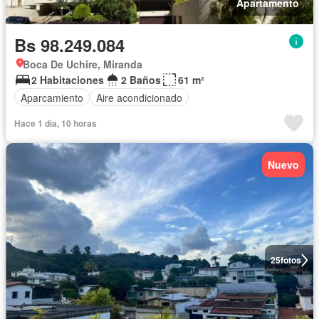
Apartamento
Bs 98.249.084
Boca De Uchire, Miranda
2 Habitaciones
2 Baños
61 m²
Aparcamiento
Aire acondicionado
Hace 1 día, 10 horas
Nuevo
25
fotos