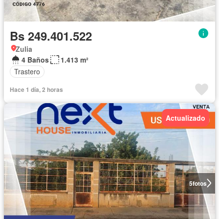
Bs 249.401.522
Zulia
4 Baños
1.413 m²
Trastero
Hace 1 día, 2 horas
Actualizado
5
fotos