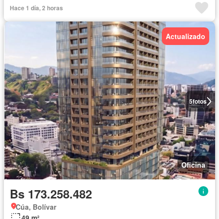
Hace 1 día, 2 horas
Actualizado
5
fotos
Oficina
Bs 173.258.482
Cúa, Bolívar
49 m²