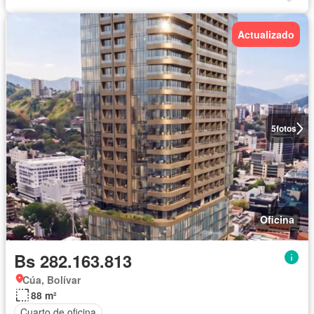
Actualizado
5
fotos
Oficina
Bs 282.163.813
Cúa, Bolívar
88 m²
Cuarto de oficina