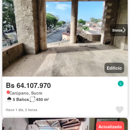
5
fotos
Edificio
Bs 64.107.970
Carúpano, Sucre
5 Baños
450 m²
Hace 1 día, 2 horas
Actualizado