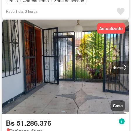
Patio
Aparcamiento
Zona de secado
Hace 1 día, 2 horas
Actualizado
4
fotos
Casa
Bs 51.286.376
Carúpano, Sucre