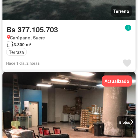
Terreno
Bs 377.105.703
Carúpano, Sucre
3.300 m²
Terraza
Hace 1 día, 2 horas
Actualizado
5
fotos