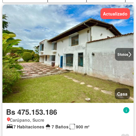
Actualizado
5
fotos
Casa
Bs 475.153.186
Carúpano, Sucre
7 Habitaciones
7 Baños
900 m²