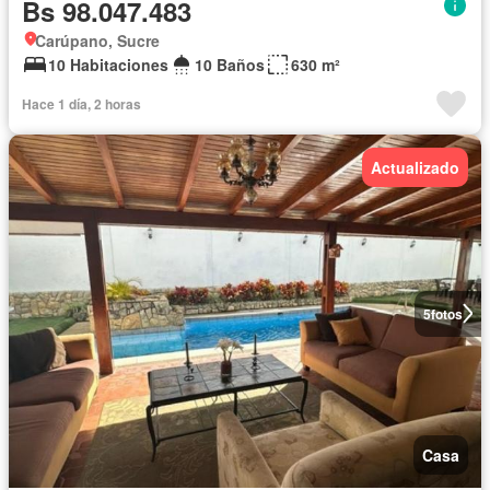
Bs 98.047.483
Carúpano, Sucre
10 Habitaciones
10 Baños
630 m²
Hace 1 día, 2 horas
Actualizado
5
fotos
Casa