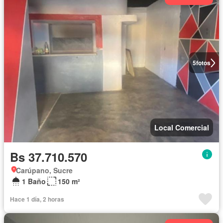
5
fotos
Local Comercial
Bs 37.710.570
Carúpano, Sucre
1 Baño
150 m²
Hace 1 día, 2 horas