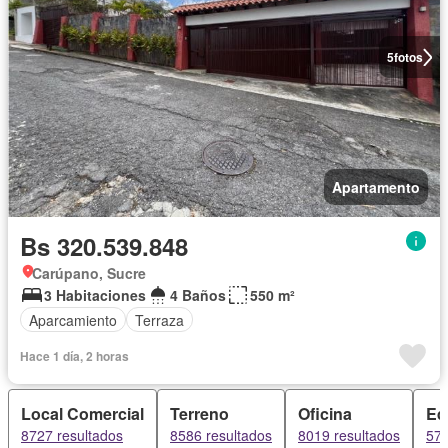
5
fotos
Apartamento
Bs 320.539.848
Carúpano, Sucre
3 Habitaciones
4 Baños
550 m²
Aparcamiento
Terraza
Hace 1 día, 2 horas
Local Comercial
Terreno
Oficina
Edi
8727 resultados
8586 resultados
8019 resultados
570