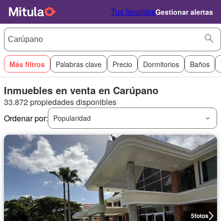
Tus favoritos
Gestionar alertas
Más filtros
Palabras clave
Precio
Dormitorios
Baños
Inmuebles en venta en Carúpano
33.872 propiedades disponibles
Ordenar por:
Popularidad
5
fotos