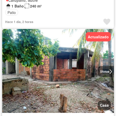
Carúpano, Sucre
1 Baño
240 m²
Patio
Hace 1 día, 2 horas
Actualizado
5
fotos
Casa