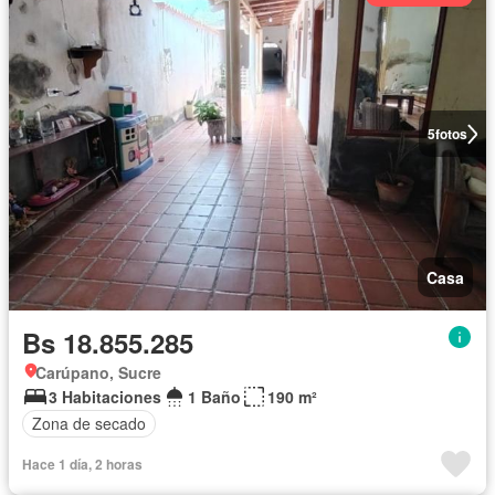
5
fotos
Casa
Bs 18.855.285
Carúpano, Sucre
3 Habitaciones
1 Baño
190 m²
Zona de secado
Hace 1 día, 2 horas