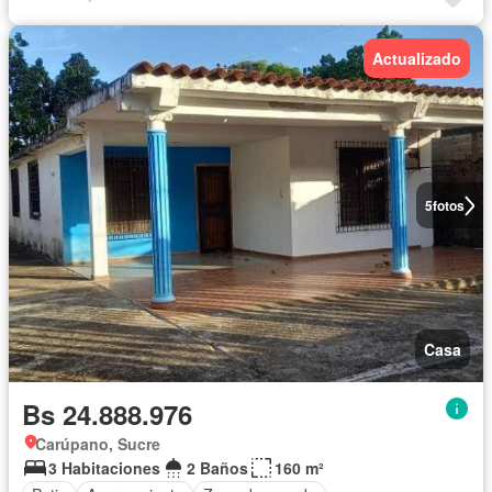
Actualizado
5
fotos
Casa
Bs 24.888.976
Carúpano, Sucre
3 Habitaciones
2 Baños
160 m²