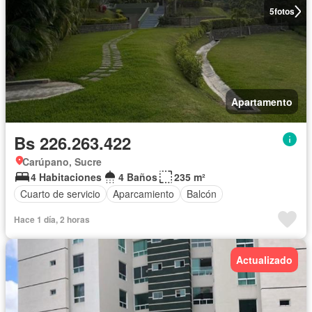
5
fotos
Apartamento
Bs 226.263.422
Carúpano, Sucre
4 Habitaciones
4 Baños
235 m²
Cuarto de servicio
Aparcamiento
Balcón
Hace 1 día, 2 horas
Actualizado