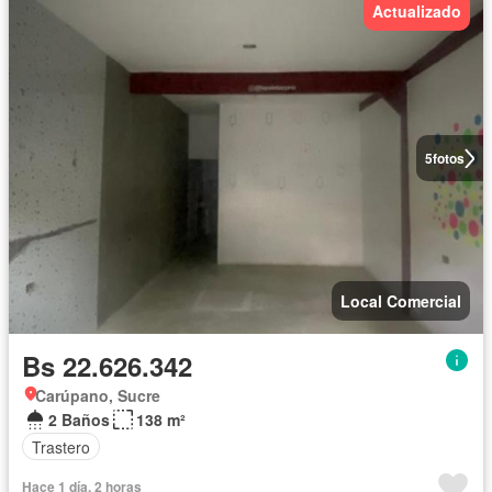
Actualizado
5
fotos
Local Comercial
Bs 22.626.342
Carúpano, Sucre
2 Baños
138 m²
Trastero
Hace 1 día, 2 horas