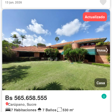
13 jun. 2026
Actualizado
5
fotos
Casa
Bs 565.658.555
Carúpano, Sucre
7 Habitaciones
7 Baños
530 m²