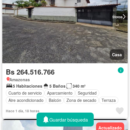
5
fotos
Casa
Bs 264.516.766
Amazonas
5 Habitaciones
5 Baños
340 m²
Cuarto de servicio
Aparcamiento
Seguridad
Aire acondicionado
Balcón
Zona de secado
Terraza
Hace 1 día, 18 horas
Guardar búsqueda
Actualizado