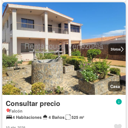
3
fotos
Casa
Consultar precio
Falcón
4 Habitaciones
4 Baños
525 m²
10 abr. 2026