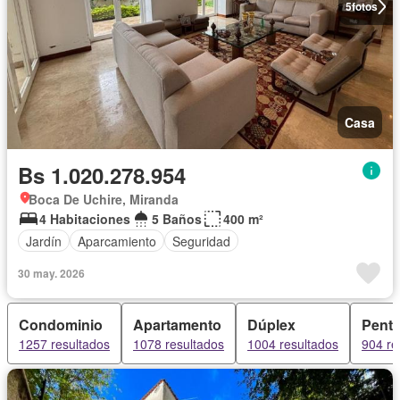
5
fotos
Casa
Bs 1.020.278.954
Boca De Uchire, Miranda
4 Habitaciones
5 Baños
400 m²
Jardín
Aparcamiento
Seguridad
30 may. 2026
Condominio
Apartamento
Dúplex
Pent
1257 resultados
1078 resultados
1004 resultados
904 re