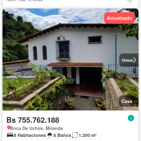
Actualizado
5
fotos
Casa
Bs 755.762.188
Boca De Uchire, Miranda
8 Habitaciones
8 Baños
1.200 m²