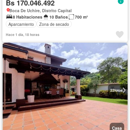
Bs 170.046.492
Boca De Uchire, Distrito Capital
8 Habitaciones
10 Baños
700 m²
Aparcamiento
Zona de secado
Hace 1 día, 18 horas
22
fotos
Casa