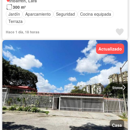
Iribarren, Lara
300 m²
Jardín
Aparcamiento
Seguridad
Cocina equipada
Terraza
Hace 1 día, 18 horas
Actualizado
5
fotos
Casa