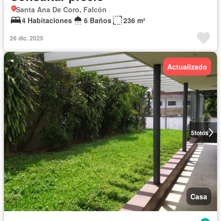
Santa Ana De Coro, Falcón
4 Habitaciones
6 Baños
236 m²
26 dic. 2025
Actualizado
5
fotos
Casa