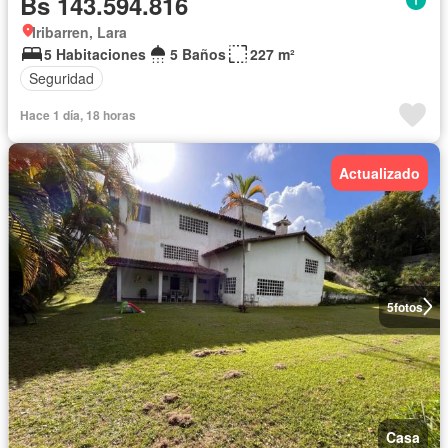
Bs 143.594.816
Iribarren, Lara
5 Habitaciones
5 Baños
227 m²
Seguridad
Hace 1 día, 18 horas
Actualizado
5
fotos
Casa