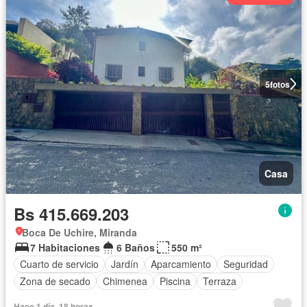
5
fotos
Casa
Bs 415.669.203
Boca De Uchire, Miranda
7 Habitaciones
6 Baños
550 m²
Cuarto de servicio
Jardín
Aparcamiento
Seguridad
Zona de secado
Chimenea
Piscina
Terraza
Hace 1 día, 18 horas