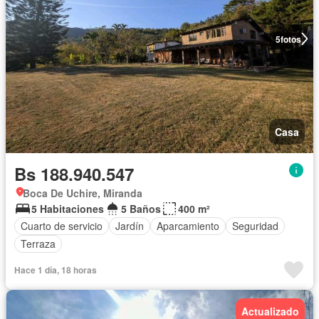
5
fotos
Casa
Bs 188.940.547
Boca De Uchire, Miranda
5 Habitaciones
5 Baños
400 m²
Cuarto de servicio
Jardín
Aparcamiento
Seguridad
Terraza
Hace 1 día, 18 horas
Actualizado