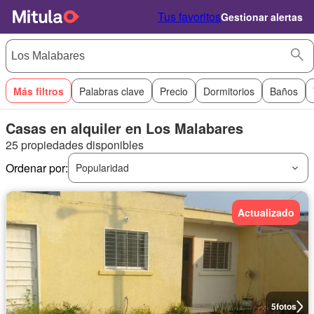
Tus favoritos
Gestionar alertas
Más filtros
Palabras clave
Precio
Dormitorios
Baños
Casas en alquiler en Los Malabares
25 propiedades disponibles
Ordenar por:
Popularidad
Actualizado
5
fotos