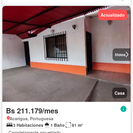
Actualizado
5
fotos
Casa
Bs 211.179/mes
Acarigua, Portuguesa
3 Habitaciones
1 Baño
61 m²
Completamente amueblado