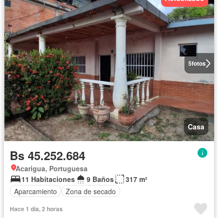
5
fotos
Casa
Bs 45.252.684
Acarigua, Portuguesa
11 Habitaciones
9 Baños
317 m²
Aparcamiento
Zona de secado
Hace 1 día, 2 horas