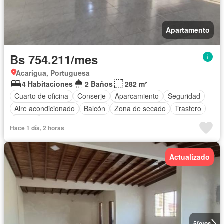
Apartamento
Bs 754.211/mes
Acarigua, Portuguesa
4 Habitaciones
2 Baños
282 m²
Cuarto de oficina
Conserje
Aparcamiento
Seguridad
Aire acondicionado
Balcón
Zona de secado
Trastero
Terraza
Hace 1 día, 2 horas
Actualizado
5
fotos