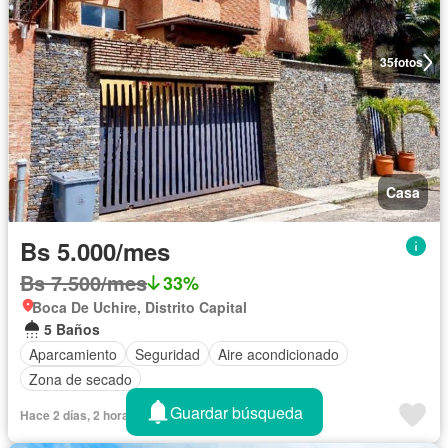
35
fotos
Casa
Bs 5.000/mes
Bs 7.500/mes
33%
Boca De Uchire, Distrito Capital
5 Baños
Aparcamiento
Seguridad
Aire acondicionado
Zona de secado
Guardar búsqueda
Hace 2 días, 2 horas