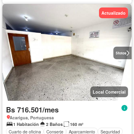
Actualizado
5
fotos
Local Comercial
Bs 716.501/mes
Acarigua, Portuguesa
1 Habitación
2 Baños
160 m²
Cuarto de oficina
Conserje
Aparcamiento
Seguridad