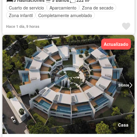
5 Habitaciones
5 Baños
222 m²
Cuarto de servicio
Aparcamiento
Zona de secado
Zona infantil
Completamente amueblado
Hace 1 día, 9 horas
Actualizado
5
fotos
Casa