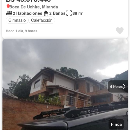
Boca De Uchire, Miranda
2 Habitaciones
2 Baños
88 m²
Gimnasio
Calefacción
Hace 1 día, 9 horas
61
fotos
Finca