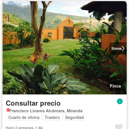
5
fotos
Finca
Consultar precio
Francisco Linares Alcántara, Miranda
Cuarto de oficina
Trastero
Seguridad
Hace 2 semanas, 1 día