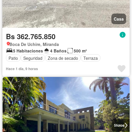
Casa
Bs 362.765.850
Boca De Uchire, Miranda
5 Habitaciones
4 Baños
500 m²
Patio
Seguridad
Zona de secado
Terraza
Hace 1 día, 9 horas
5
fotos