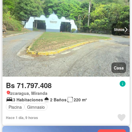
5
fotos
Casa
Bs 71.797.408
Izcaragua, Miranda
3 Habitaciones
2 Baños
220 m²
Piscina
Gimnasio
Hace 1 día, 9 horas