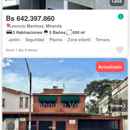
Casa
Bs 642.397.860
Leoncio Martínez, Miranda
3 Habitaciones
5 Baños
650 m²
Jardín
Seguridad
Piscina
Zona infantil
Terraza
Hace 1 día, 9 horas
Actualizado
16
fotos