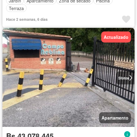
Jardín
Aparcamiento
Zona de secado
Piscina
Terraza
Hace 2 semanas, 6 días
Actualizado
5
fotos
Apartamento
Bs 43.078.445