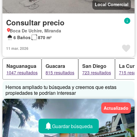
Local Comercial
Consultar precio
Boca De Uchire, Miranda
6 Baños
870 m²
11 mar. 2026
Naguanagua
Guacara
San Diego
La Cum
1047 resultados
815 resultados
723 resultados
715 resu
Hemos ampliado tu búsqueda y creemos que estas
propiedades te podrían interesar
Actualizado
Guardar búsqueda