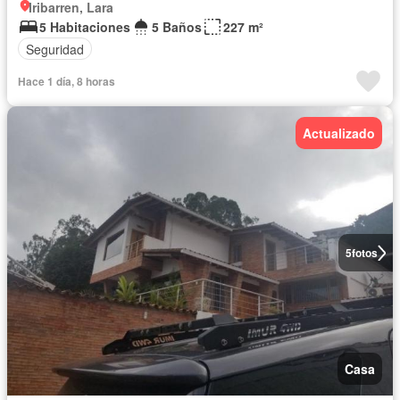
Iribarren, Lara
5 Habitaciones
5 Baños
227 m²
Seguridad
Hace 1 día, 8 horas
Actualizado
5
fotos
Casa