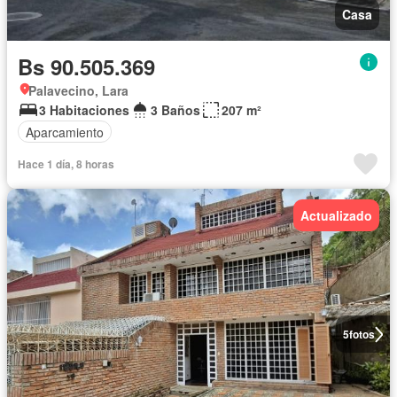
Casa
Bs 90.505.369
Palavecino, Lara
3 Habitaciones
3 Baños
207 m²
Aparcamiento
Hace 1 día, 8 horas
Actualizado
5
fotos