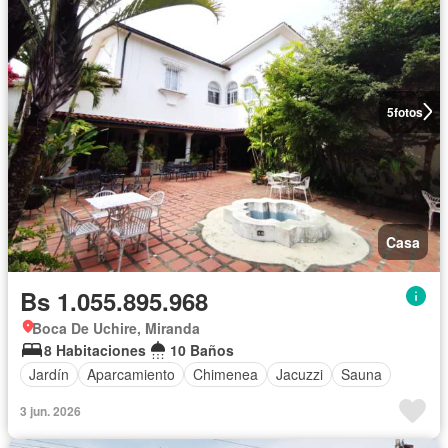
5
fotos
Casa
Bs 1.055.895.968
Boca De Uchire, Miranda
8 Habitaciones
10 Baños
Jardín
Aparcamiento
Chimenea
Jacuzzi
Sauna
3 jun. 2026