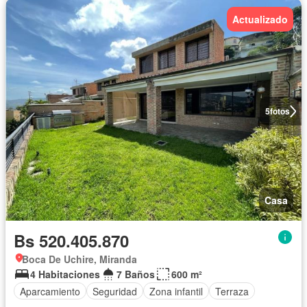
Actualizado
5
fotos
Casa
Bs 520.405.870
Boca De Uchire, Miranda
4 Habitaciones
7 Baños
600 m²
Aparcamiento
Seguridad
Zona infantil
Terraza