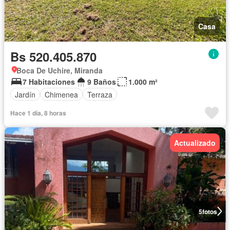
Casa
Bs 520.405.870
Boca De Uchire, Miranda
7 Habitaciones
9 Baños
1.000 m²
Jardín
Chimenea
Terraza
Hace 1 día, 8 horas
Actualizado
5
fotos