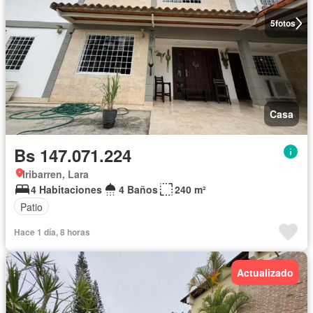
5
fotos
Casa
Bs 147.071.224
Iribarren, Lara
4 Habitaciones
4 Baños
240 m²
Patio
Hace 1 día, 8 horas
Actualizado