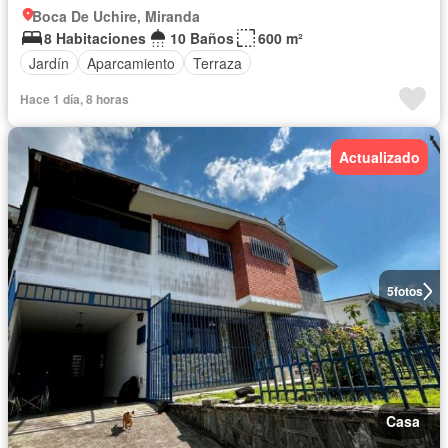
Boca De Uchire, Miranda
8 Habitaciones
10 Baños
600 m²
Jardín
Aparcamiento
Terraza
Hace 1 día, 8 horas
Actualizado
5
fotos
Casa