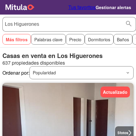
Tus favoritos
Gestionar alertas
Más filtros
Palabras clave
Precio
Dormitorios
Baños
Casas en venta en Los Higuerones
637 propiedades disponibles
Ordenar por:
Popularidad
Actualizado
5
fotos