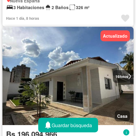
Nueva Esparta
3 Habitaciones
2 Baños
326 m²
Hace 1 día, 8 horas
Actualizado
16
fotos
Casa
Guardar búsqueda
Bs 196.094.966