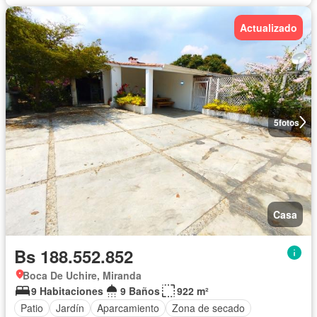
Actualizado
5
fotos
Casa
Bs 188.552.852
Boca De Uchire, Miranda
9 Habitaciones
9 Baños
922 m²
Patio
Jardín
Aparcamiento
Zona de secado