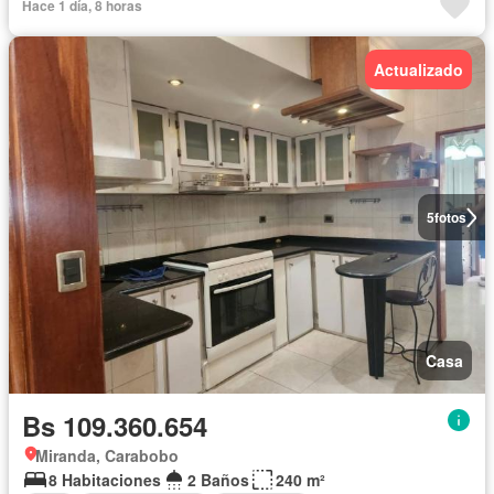
Hace 1 día, 8 horas
Actualizado
5
fotos
Casa
Bs 109.360.654
Miranda, Carabobo
8 Habitaciones
2 Baños
240 m²