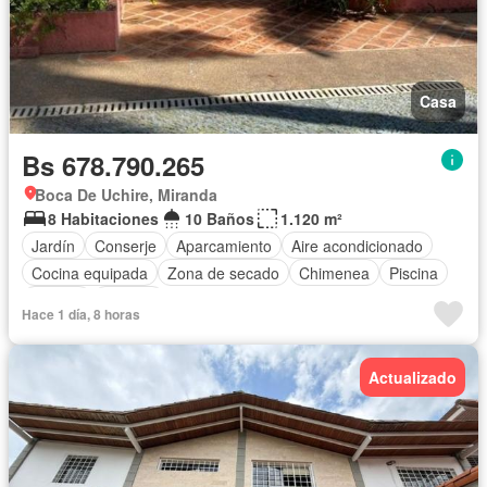
Casa
Bs 678.790.265
Boca De Uchire, Miranda
8 Habitaciones
10 Baños
1.120 m²
Jardín
Conserje
Aparcamiento
Aire acondicionado
Cocina equipada
Zona de secado
Chimenea
Piscina
Jacuzzi
Terraza
Hace 1 día, 8 horas
Actualizado