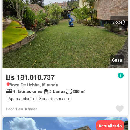
5
fotos
Casa
Bs 181.010.737
Boca De Uchire, Miranda
4 Habitaciones
5 Baños
266 m²
Aparcamiento
Zona de secado
Hace 1 día, 8 horas
Actualizado