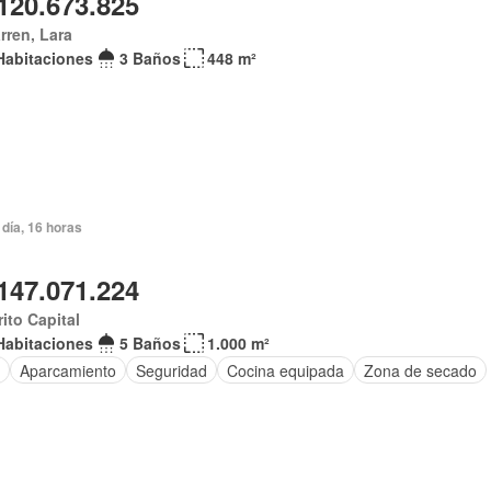
120.673.825
arren, Lara
Habitaciones
3 Baños
448 m²
día, 16 horas
147.071.224
rito Capital
Habitaciones
5 Baños
1.000 m²
Aparcamiento
Seguridad
Cocina equipada
Zona de secado