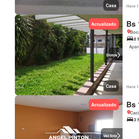
Casa
Hace 1 
Bs 
Actualizado
Boca
8 
Apar
5
fotos
Casa
Hace 1 
Bs 
Actualizado
Cac
3 
Ver foto