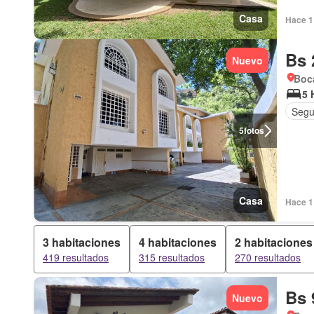
Casa
Hace 1 
Bs 
Nuevo
Boca
5 
Segu
5
fotos
Casa
Hace 1 
3 habitaciones
4 habitaciones
2 habitaciones
419 resultados
315 resultados
270 resultados
Bs 
Nuevo