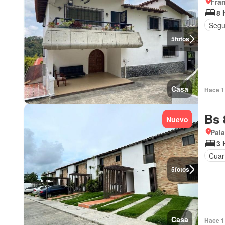
Fran
8 
Segu
5
fotos
Casa
Hace 1 
Bs 
Nuevo
Pala
3 
Cuart
5
fotos
Casa
Hace 1 