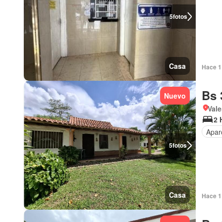
5
fotos
Casa
Hace 1 
Bs 
Nuevo
Vale
2 
Apar
5
fotos
Casa
Hace 1 