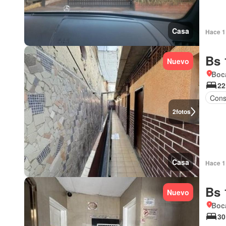
Casa
Hace 1 
Bs 
Nuevo
Boca
22
Cons
2
fotos
Casa
Hace 1 
Bs 
Nuevo
Boca
30