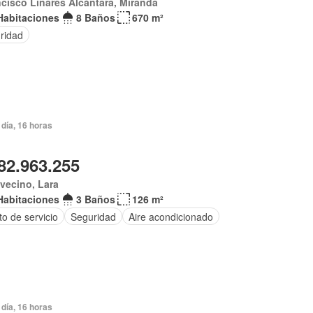
cisco Linares Alcántara, Miranda
Habitaciones
8 Baños
670 m²
ridad
día, 16 horas
82.963.255
vecino, Lara
Habitaciones
3 Baños
126 m²
o de servicio
Seguridad
Aire acondicionado
día, 16 horas