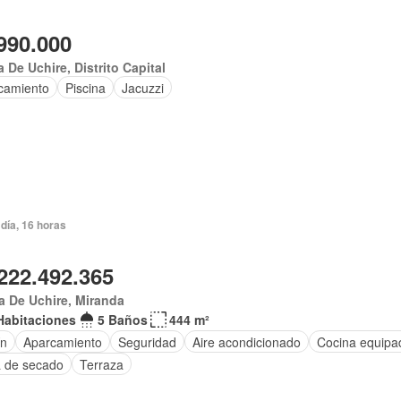
990.000
 De Uchire, Distrito Capital
camiento
Piscina
Jacuzzi
día, 16 horas
222.492.365
 De Uchire, Miranda
Habitaciones
5 Baños
444 m²
ín
Aparcamiento
Seguridad
Aire acondicionado
Cocina equipa
 de secado
Terraza