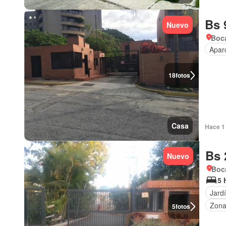
Bs 
Nuevo
Boca
Apar
18
fotos
Casa
Hace 1 
Bs 
Nuevo
Boca
5 
Jard
Zona
5
fotos