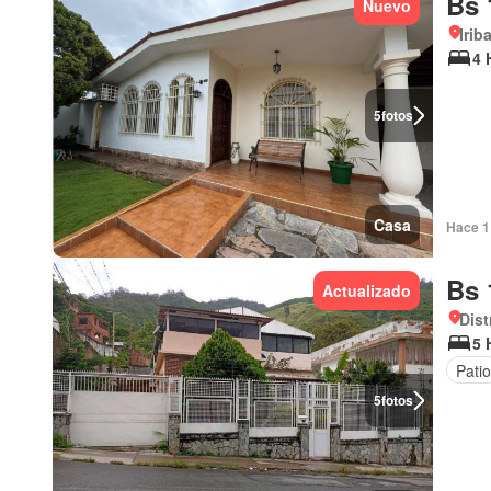
Bs 
Nuevo
Irib
4 
5
fotos
Casa
Hace 1 
Bs 
Actualizado
Dist
5 
Patio
5
fotos