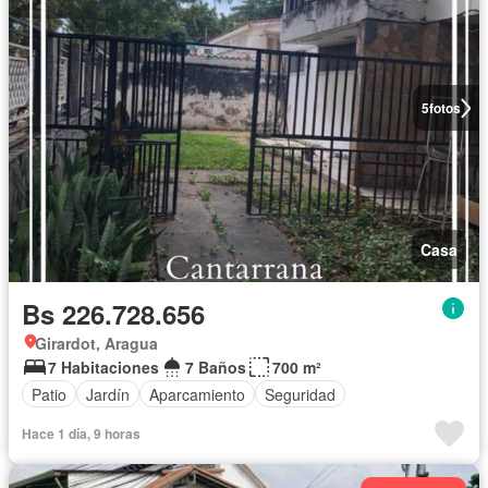
5
fotos
Casa
Bs 226.728.656
Girardot, Aragua
7 Habitaciones
7 Baños
700 m²
Patio
Jardín
Aparcamiento
Seguridad
Hace 1 día, 9 horas