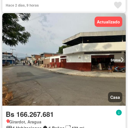
Hace 2 días, 9 horas
Actualizado
5
fotos
Casa
Bs 166.267.681
Girardot, Aragua
5 Habitaciones
5 Baños
473 m²