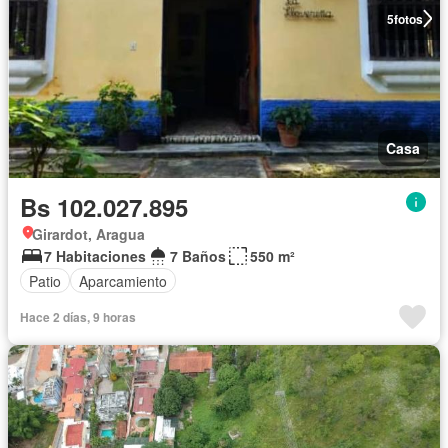
5
fotos
Casa
Bs 102.027.895
Girardot, Aragua
7 Habitaciones
7 Baños
550 m²
Patio
Aparcamiento
Hace 2 días, 9 horas