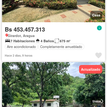
Casa
Bs 453.457.313
Girardot, Aragua
7 Habitaciones
4 Baños
675 m²
Aire acondicionado
Completamente amueblado
Hace 2 días, 9 horas
Actualizado
5
fotos