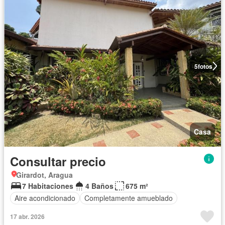
5
fotos
Casa
Consultar precio
Girardot, Aragua
7 Habitaciones
4 Baños
675 m²
Aire acondicionado
Completamente amueblado
17 abr. 2026