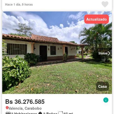
Hace 1 día, 9 horas
Actualizado
5
fotos
Casa
Bs 36.276.585
Valencia, Carabobo
2 Habitaciones
2 Baños
97 m²