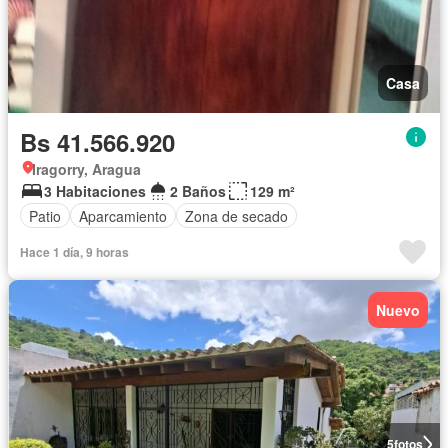
Casa
Bs 41.566.920
Iragorry, Aragua
3 Habitaciones
2 Baños
129 m²
Patio
Aparcamiento
Zona de secado
Hace 1 día, 9 horas
Nuevo
5
fotos