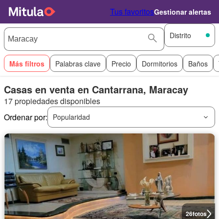
Tus favoritos
Gestionar alertas
Distrito
Más filtros
Palabras clave
Precio
Dormitorios
Baños
Casas en venta en Cantarrana, Maracay
17 propiedades disponibles
Ordenar por:
Popularidad
26
fotos