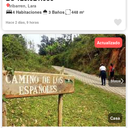
Iribarren, Lara
4 Habitaciones
3 Baños
448 m²
Hace 2 días, 9 horas
Actualizado
5
fotos
Casa