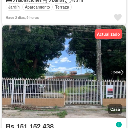
Jardín
Aparcamiento
Terraza
Hace 2 días, 9 horas
Actualizado
5
fotos
Casa
Bs 151.152.438