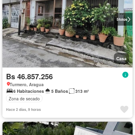
5
fotos
Casa
Bs 46.857.256
Turmero, Aragua
6 Habitaciones
5 Baños
313 m²
Zona de secado
Hace 2 días, 9 horas