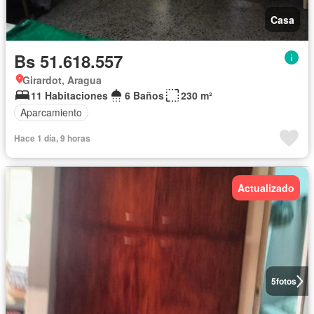
Casa
Bs 51.618.557
Girardot, Aragua
11 Habitaciones
6 Baños
230 m²
Aparcamiento
Hace 1 día, 9 horas
Actualizado
5
fotos