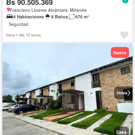
Bs 90.505.369
Francisco Linares Alcántara, Miranda
8 Habitaciones
8 Baños
670 m²
Seguridad
Hace 1 día, 12 horas
Nuevo
5
fotos
Casa