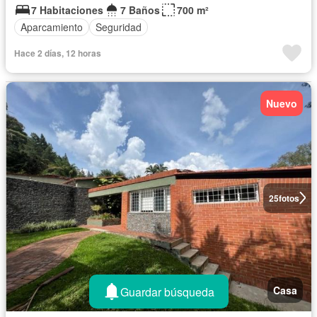
7 Habitaciones
7 Baños
700 m²
Aparcamiento
Seguridad
Hace 2 días, 12 horas
Nuevo
25
fotos
Casa
Guardar búsqueda