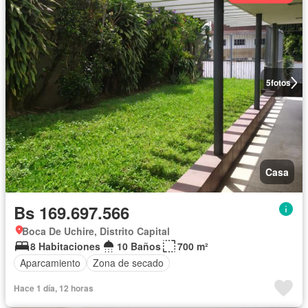
5
fotos
Casa
Bs 169.697.566
Boca De Uchire, Distrito Capital
8 Habitaciones
10 Baños
700 m²
Aparcamiento
Zona de secado
Hace 1 día, 12 horas