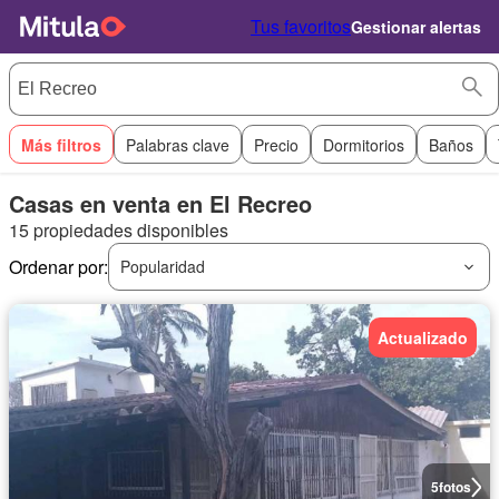
Tus favoritos
Gestionar alertas
Más filtros
Palabras clave
Precio
Dormitorios
Baños
Casas en venta en El Recreo
15 propiedades disponibles
Ordenar por:
Popularidad
Actualizado
5
fotos