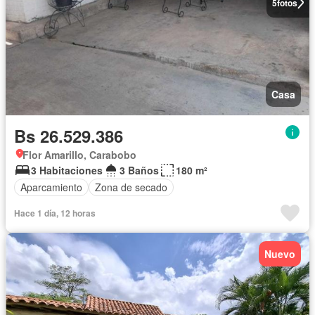
5
fotos
Casa
Bs 26.529.386
Flor Amarillo, Carabobo
3 Habitaciones
3 Baños
180 m²
Aparcamiento
Zona de secado
Hace 1 día, 12 horas
Nuevo