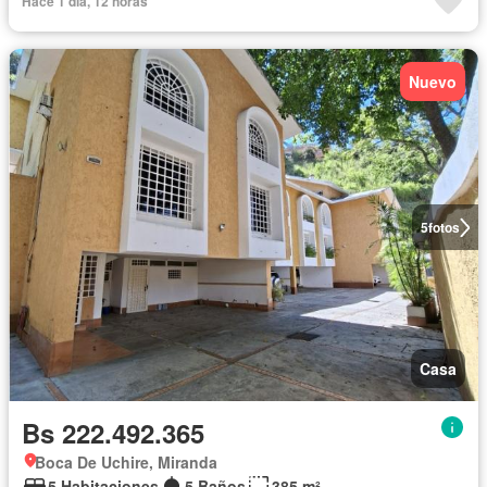
Hace 1 día, 12 horas
Nuevo
5
fotos
Casa
Bs 222.492.365
Boca De Uchire, Miranda
5 Habitaciones
5 Baños
385 m²