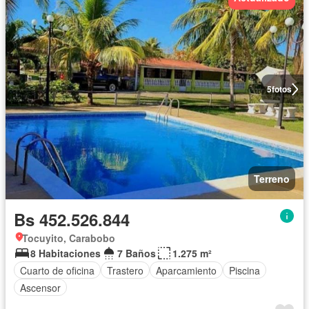
5
fotos
Terreno
Bs 452.526.844
Tocuyito, Carabobo
8 Habitaciones
7 Baños
1.275 m²
Cuarto de oficina
Trastero
Aparcamiento
Piscina
Ascensor