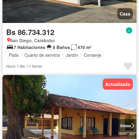
Casa
Bs 86.734.312
San Diego, Carabobo
7 Habitaciones
8 Baños
470 m²
Patio
Cuarto de servicio
Jardín
Conserje
Hace 1 día, 11 horas
Actualizado
5
fotos