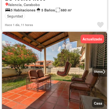
Valencia, Carabobo
5 Habitaciones
5 Baños
680 m²
Seguridad
Hace 1 día, 11 horas
Actualizado
5
fotos
Casa