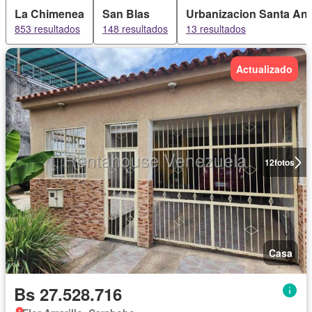
La Chimenea
San Blas
Urbanizacion Santa An
853 resultados
148 resultados
13 resultados
Actualizado
12
fotos
Casa
Bs 27.528.716