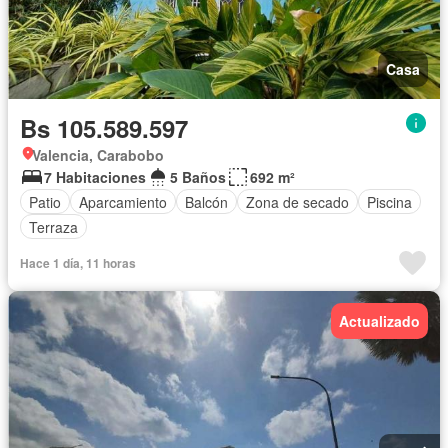
Casa
Bs 105.589.597
Valencia, Carabobo
7 Habitaciones
5 Baños
692 m²
Patio
Aparcamiento
Balcón
Zona de secado
Piscina
Terraza
Hace 1 día, 11 horas
Actualizado