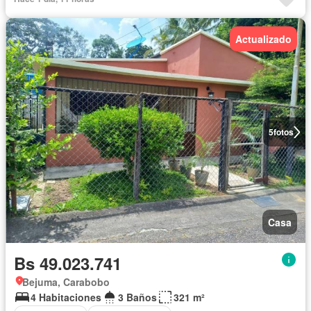
Actualizado
5
fotos
Casa
Bs 49.023.741
Bejuma, Carabobo
4 Habitaciones
3 Baños
321 m²