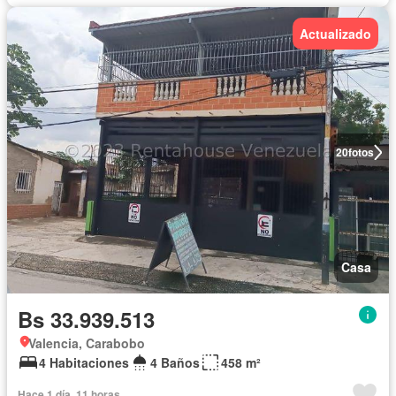
Actualizado
20
fotos
Casa
Bs 33.939.513
Valencia, Carabobo
4 Habitaciones
4 Baños
458 m²
Hace 1 día, 11 horas