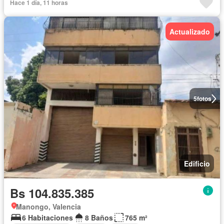
Hace 1 día, 11 horas
Actualizado
5
fotos
Edificio
Bs 104.835.385
Manongo, Valencia
6 Habitaciones
8 Baños
765 m²