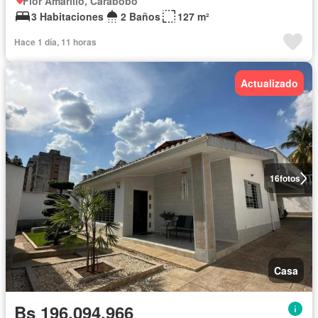
Flor Amarillo, Carabobo
3 Habitaciones
2 Baños
127 m²
Hace 1 día, 11 horas
Actualizado
16
fotos
Casa
Bs 196.094.966