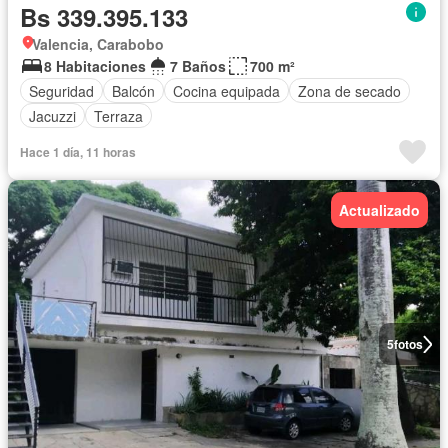
Bs 339.395.133
Valencia, Carabobo
8 Habitaciones
7 Baños
700 m²
Seguridad
Balcón
Cocina equipada
Zona de secado
Jacuzzi
Terraza
Hace 1 día, 11 horas
Actualizado
5
fotos