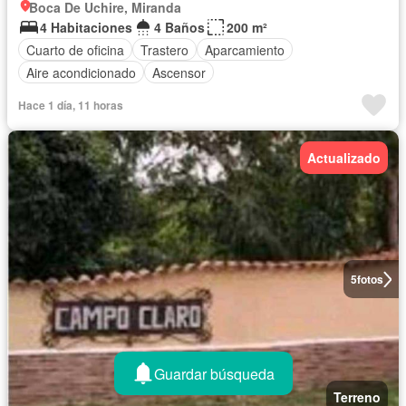
Boca De Uchire, Miranda
4 Habitaciones
4 Baños
200 m²
Cuarto de oficina
Trastero
Aparcamiento
Aire acondicionado
Ascensor
Hace 1 día, 11 horas
Actualizado
5
fotos
Guardar búsqueda
Terreno