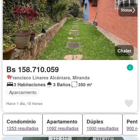
5
fotos
Chalet
Bs 158.710.059
Francisco Linares Alcántara, Miranda
3 Habitaciones
3 Baños
350 m²
Aparcamiento
Hace 1 día, 18 horas
Condominio
Apartamento
Dúplex
Pent
1253 resultados
1092 resultados
1000 resultados
900 re