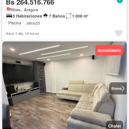
Bs 264.516.766
Ribas., Aragua
5 Habitaciones
7 Baños
1.008 m²
Piscina
Jacuzzi
Hace 1 día, 18 horas
Actualizado
5
fotos
Chalet