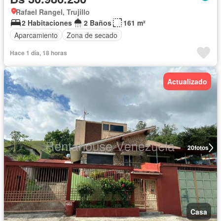
Rafael Rangel, Trujillo
2 Habitaciones
2 Baños
161 m²
Aparcamiento
Zona de secado
Hace 1 día, 18 horas
Actualizado
20
fotos
Casa