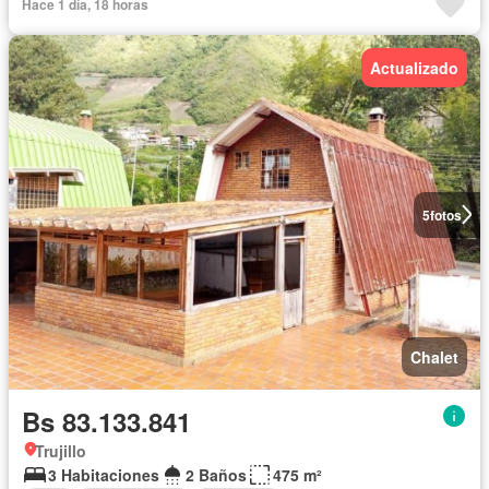
Hace 1 día, 18 horas
Actualizado
5
fotos
Chalet
Bs 83.133.841
Trujillo
3 Habitaciones
2 Baños
475 m²