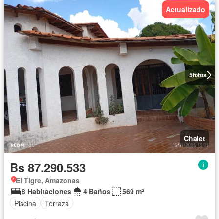
Actualizado
5
fotos
Chalet
Bs 87.290.533
El Tigre, Amazonas
8 Habitaciones
4 Baños
569 m²
Piscina
Terraza