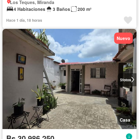
Los Teques, Miranda
4 Habitaciones
3 Baños
200 m²
Hace 1 día, 18 horas
Nuevo
5
fotos
Casa
Bs 30.986.250