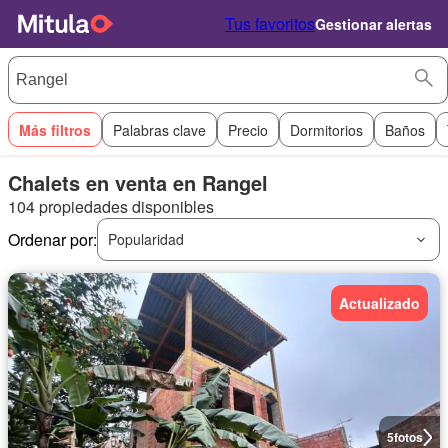
Tus favoritos
Gestionar alertas
Más filtros
Palabras clave
Precio
Dormitorios
Baños
Chalets en venta en Rangel
104 propiedades disponibles
Ordenar por:
Popularidad
Actualizado
5
fotos