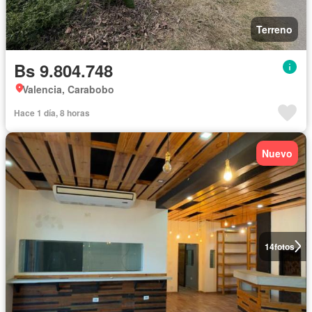
Terreno
Bs 9.804.748
Valencia, Carabobo
Hace 1 día, 8 horas
Nuevo
14
fotos