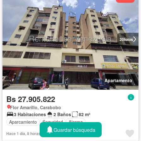
20
fotos
Apartamento
Bs 27.905.822
Flor Amarillo, Carabobo
3 Habitaciones
2 Baños
82 m²
Aparcamiento
Seguridad
Alarma
Guardar búsqueda
Hace 1 día, 8 horas