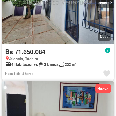
20
fotos
Casa
Bs 71.650.084
Valencia, Táchira
4 Habitaciones
3 Baños
232 m²
Hace 1 día, 8 horas
Nuevo