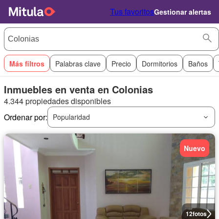
Tus favoritos
Gestionar alertas
Más filtros
Palabras clave
Precio
Dormitorios
Baños
Inmuebles en venta en Colonias
4.344 propiedades disponibles
Ordenar por:
Popularidad
Nuevo
12
fotos