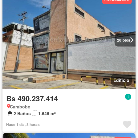
20
fotos
Edificio
Bs 490.237.414
Carabobo
2 Baños
1.646 m²
Hace 1 día, 8 horas