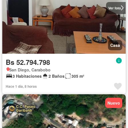
Ver foto
Casa
Bs 52.794.798
San Diego, Carabobo
3 Habitaciones
2 Baños
305 m²
Hace 1 día, 8 horas
Nuevo