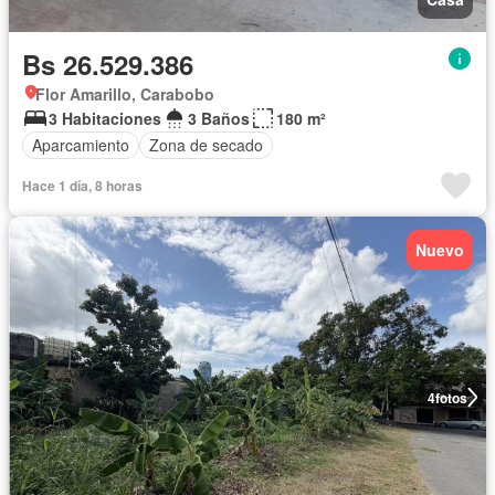
Bs 26.529.386
Flor Amarillo, Carabobo
3 Habitaciones
3 Baños
180 m²
Aparcamiento
Zona de secado
Hace 1 día, 8 horas
Nuevo
4
fotos