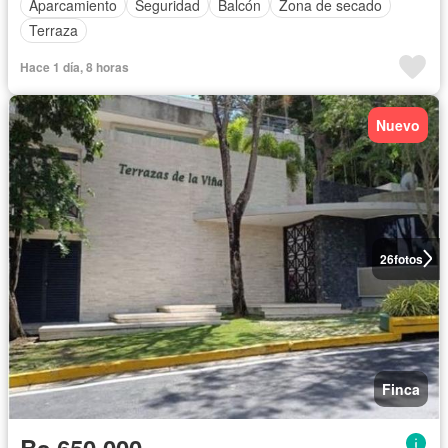
Aparcamiento
Seguridad
Balcón
Zona de secado
Terraza
Hace 1 día, 8 horas
Nuevo
26
fotos
Finca
Bs 650.000