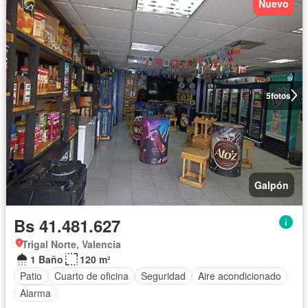
Nuevo
5
fotos
Galpón
Bs 41.481.627
Trigal Norte, Valencia
1 Baño
120 m²
Patio
Cuarto de oficina
Seguridad
Aire acondicionado
Alarma