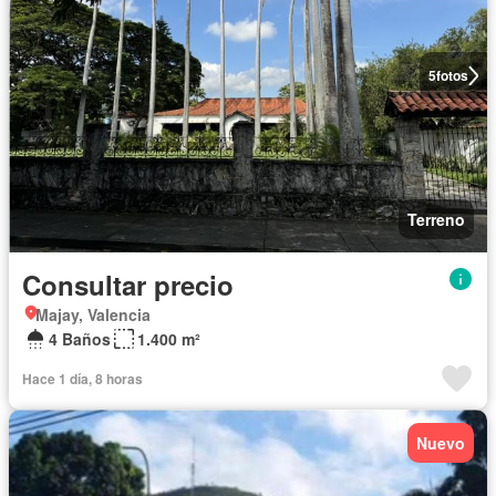
5
fotos
Terreno
Consultar precio
Majay, Valencia
4 Baños
1.400 m²
Hace 1 día, 8 horas
Nuevo