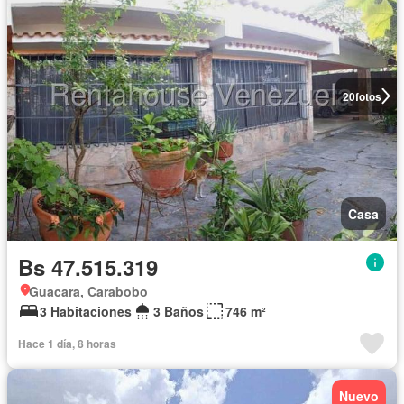
20
fotos
Casa
Bs 47.515.319
Guacara, Carabobo
3 Habitaciones
3 Baños
746 m²
Hace 1 día, 8 horas
Nuevo