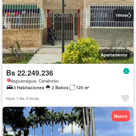
18
fotos
Apartamento
Bs 22.249.236
Naguanagua, Carabobo
3 Habitaciones
2 Baños
125 m²
Hace 1 día, 8 horas
Nuevo