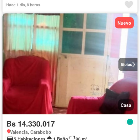
Hace 1 día, 8 horas
Nuevo
5
fotos
Casa
Bs 14.330.017
Valencia, Carabobo
5 Habitaciones
1 Baño
98 m²