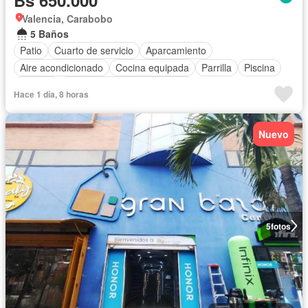
Valencia, Carabobo
5 Baños
Patio
Cuarto de servicio
Aparcamiento
Aire acondicionado
Cocina equipada
Parrilla
Piscina
Terraza
Completamente amueblado
Hace 1 día, 8 horas
Nuevo
5
fotos