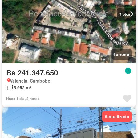
9
fotos
Terreno
Bs 241.347.650
Valencia, Carabobo
5.952 m²
Hace 1 día, 8 horas
Actualizado