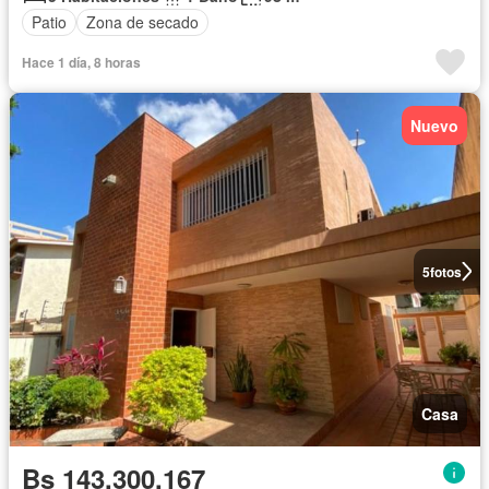
Patio
Zona de secado
Hace 1 día, 8 horas
Nuevo
5
fotos
Casa
Bs 143.300.167