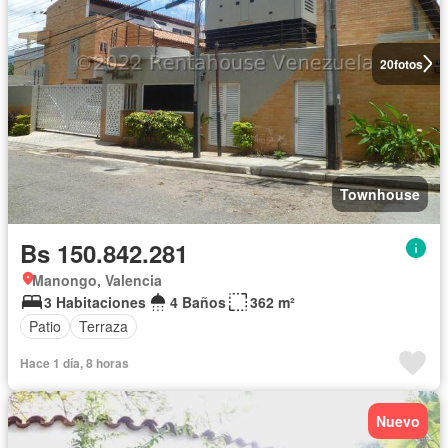
20
fotos
Townhouse
Bs 150.842.281
Manongo, Valencia
3 Habitaciones
4 Baños
362 m²
Patio
Terraza
Hace 1 día, 8 horas
Nuevo