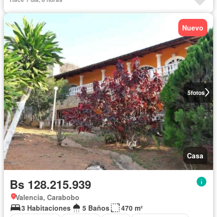
Nuevo
5
fotos
Casa
Bs 128.215.939
Valencia, Carabobo
3 Habitaciones
5 Baños
470 m²