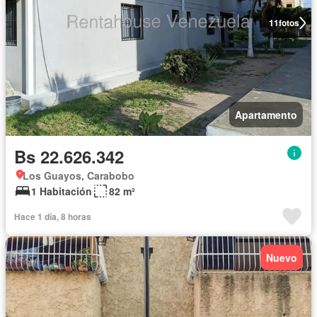
11
fotos
Apartamento
Bs 22.626.342
Los Guayos, Carabobo
1 Habitación
82 m²
Hace 1 día, 8 horas
Nuevo