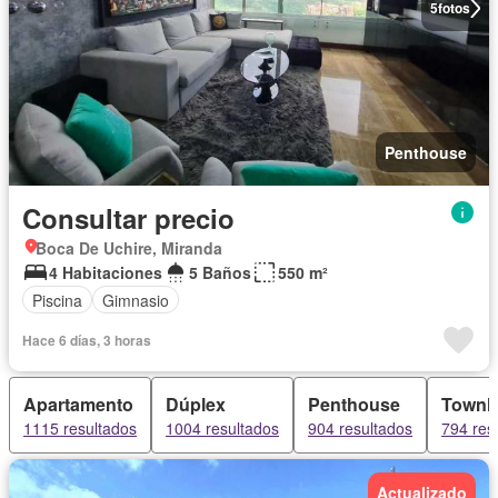
5
fotos
Penthouse
Consultar precio
Boca De Uchire, Miranda
4 Habitaciones
5 Baños
550 m²
Piscina
Gimnasio
Hace 6 días, 3 horas
Apartamento
Dúplex
Penthouse
Townh
1115 resultados
1004 resultados
904 resultados
794 res
Actualizado