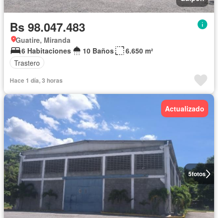
Bs 98.047.483
Guatire, Miranda
6 Habitaciones
10 Baños
6.650 m²
Trastero
Hace 1 día, 3 horas
Actualizado
5
fotos