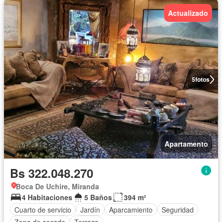
Actualizado
5
fotos
Apartamento
Bs 322.048.270
Boca De Uchire, Miranda
4 Habitaciones
5 Baños
394 m²
Cuarto de servicio
Jardín
Aparcamiento
Seguridad
Zona de secado
Terraza