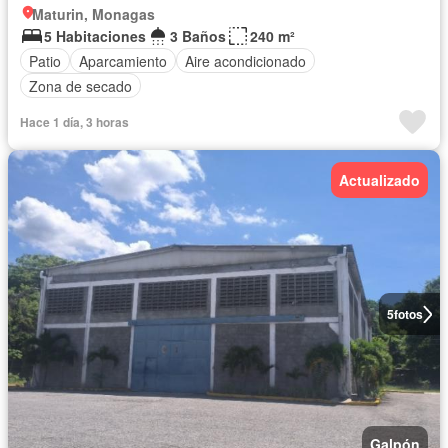
Maturin, Monagas
5 Habitaciones
3 Baños
240 m²
Patio
Aparcamiento
Aire acondicionado
Zona de secado
Hace 1 día, 3 horas
Actualizado
5
fotos
Galpón