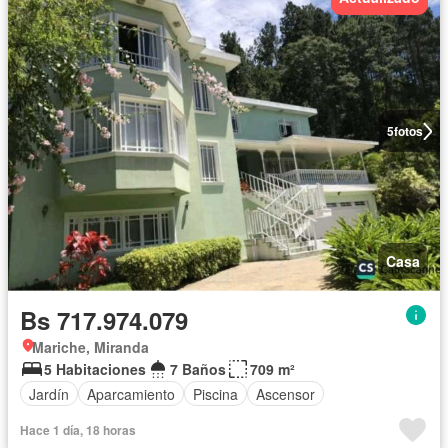
5
fotos
Casa
Bs 717.974.079
Mariche, Miranda
5 Habitaciones
7 Baños
709 m²
Jardín
Aparcamiento
Piscina
Ascensor
Hace 1 día, 18 horas