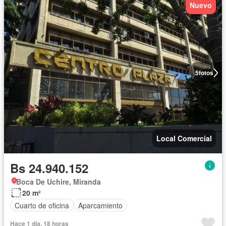
Nuevo
5
fotos
Local Comercial
Bs 24.940.152
Boca De Uchire, Miranda
20 m²
Cuarto de oficina
Aparcamiento
Hace 1 día, 18 horas