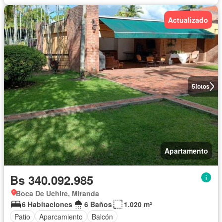
Actualizado
5
fotos
Apartamento
Bs 340.092.985
Boca De Uchire, Miranda
6 Habitaciones
6 Baños
1.020 m²
Patio
Aparcamiento
Balcón