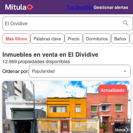
Tus favoritos
Gestionar alertas
Más filtros
Palabras clave
Precio
Dormitorios
Baños
Inmuebles en venta en El Dividive
12.969 propiedades disponibles
Ordenar por:
Popularidad
Actualizado
5
fotos