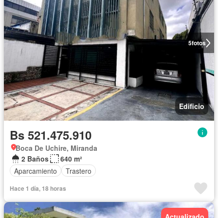
5
fotos
Edificio
Bs 521.475.910
Boca De Uchire, Miranda
2 Baños
640 m²
Aparcamiento
Trastero
Hace 1 día, 18 horas
Actualizado