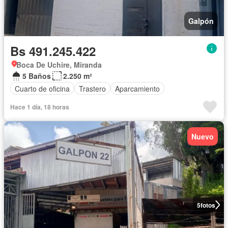
Galpón
Bs 491.245.422
Boca De Uchire, Miranda
5 Baños
2.250 m²
Cuarto de oficina
Trastero
Aparcamiento
Hace 1 día, 18 horas
Nuevo
5
fotos