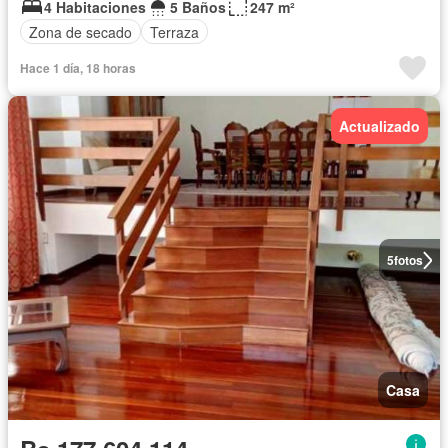
4 Habitaciones
5 Baños
247 m²
Zona de secado
Terraza
Hace 1 día, 18 horas
Actualizado
5
fotos
Casa