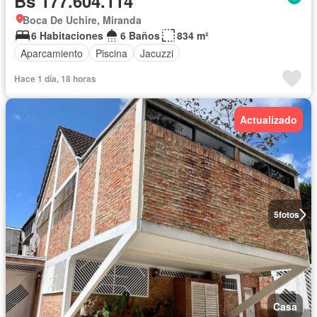
Bs 177.604.114
Boca De Uchire, Miranda
6 Habitaciones
6 Baños
834 m²
Aparcamiento
Piscina
Jacuzzi
Hace 1 día, 18 horas
Actualizado
5
fotos
Casa