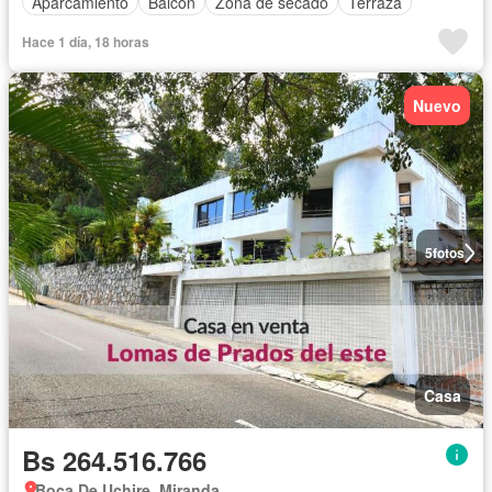
Aparcamiento
Balcón
Zona de secado
Terraza
Hace 1 día, 18 horas
Nuevo
5
fotos
Casa
Bs 264.516.766
Boca De Uchire, Miranda