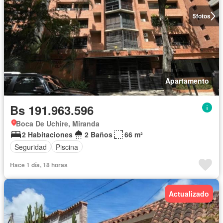
5
fotos
Apartamento
Bs 191.963.596
Boca De Uchire, Miranda
2 Habitaciones
2 Baños
66 m²
Seguridad
Piscina
Hace 1 día, 18 horas
Actualizado