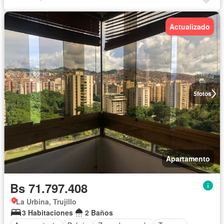
Actualizado
5
fotos
Apartamento
Bs 71.797.408
La Urbina, Trujillo
3 Habitaciones
2 Baños