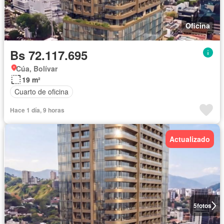
Oficina
Bs 72.117.695
Cúa, Bolívar
19 m²
Cuarto de oficina
Hace 1 día, 9 horas
Actualizado
5
fotos