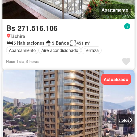
Apartamento
Bs 271.516.106
Táchira
5 Habitaciones
5 Baños
451 m²
Aparcamiento
Aire acondicionado
Terraza
Hace 1 día, 9 horas
Actualizado
5
fotos