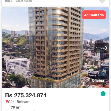
Hace 1 día, 9 horas
Actualizado
5
fotos
Oficina
Bs 275.324.874
Cúa, Bolívar
78 m²