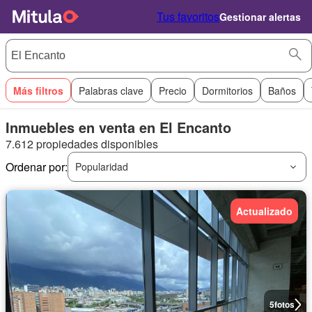
Tus favoritos
Gestionar alertas
Más filtros
Palabras clave
Precio
Dormitorios
Baños
Inmuebles en venta en El Encanto
7.612 propiedades disponibles
Ordenar por:
Popularidad
Actualizado
5
fotos