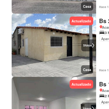
Casa
Hace 1 
Bs 
Actualizado
Aca
3 
Apar
5
fotos
Casa
Hace 1 
Bs 
Actualizado
Aca
2 
Apar
5
fotos