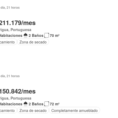
día, 21 horas
211.179/mes
rigua, Portuguesa
Habitaciones
2 Baños
70 m²
camiento
Zona de secado
día, 21 horas
150.842/mes
rigua, Portuguesa
Habitaciones
2 Baños
72 m²
camiento
Zona de secado
Completamente amueblado