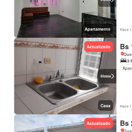
Apartamento
Hace 1 
Bs 
Actualizado
Que
3 
Apar
5
fotos
Casa
Hace 1 
Bs 
Actualizado
Gua