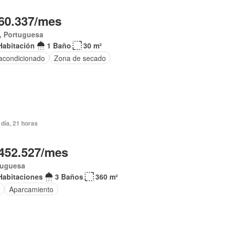
60.337/mes
, Portuguesa
Habitación
1 Baño
30 m²
 acondicionado
Zona de secado
día, 21 horas
452.527/mes
tuguesa
Habitaciones
3 Baños
360 m²
Aparcamiento