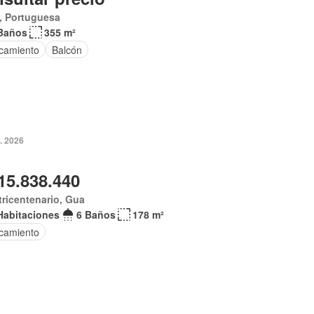
, Portuguesa
Baños
355 m²
camiento
Balcón
. 2026
15.838.440
ricentenario, Gua
Habitaciones
6 Baños
178 m²
camiento