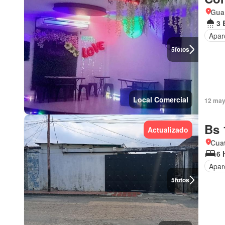
Gua
3 
Apar
5
fotos
Local Comercial
12 may
Bs 
Actualizado
Cuat
6 
Apar
5
fotos