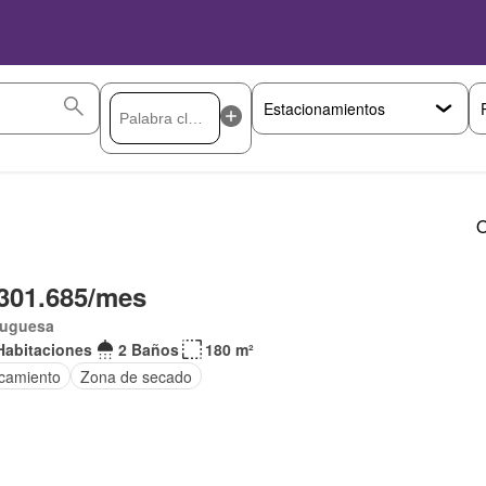
O
301.685/mes
tuguesa
Habitaciones
2 Baños
180 m²
camiento
Zona de secado