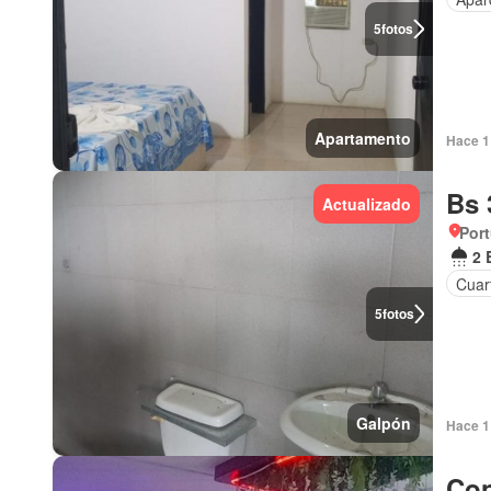
5
fotos
Apartamento
Hace 1 
Bs 
Actualizado
Por
2 
Cuar
5
fotos
Galpón
Hace 1 
Con