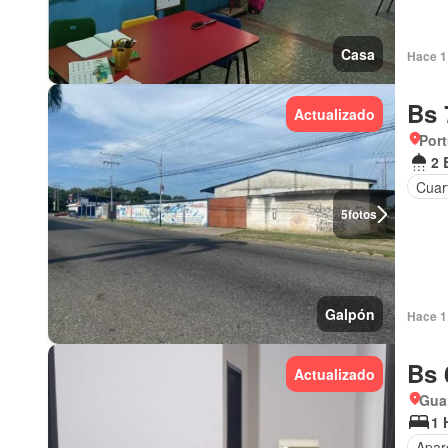
Casa
Hace 1 
Bs 
Actualizado
Por
2 
Cuart
5
fotos
Galpón
Hace 1 
Bs 
Actualizado
Gua
1 
Apar