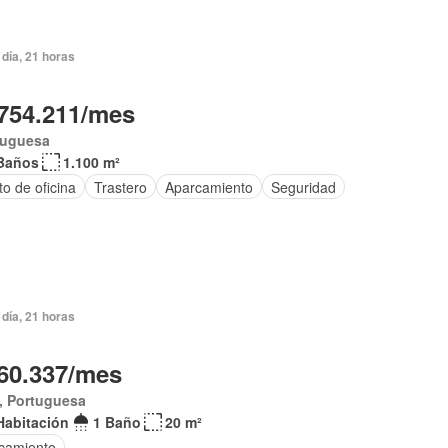
día, 21 horas
754.211/mes
tuguesa
Baños
1.100 m²
o de oficina
Trastero
Aparcamiento
Seguridad
día, 21 horas
60.337/mes
, Portuguesa
Habitación
1 Baño
20 m²
camiento