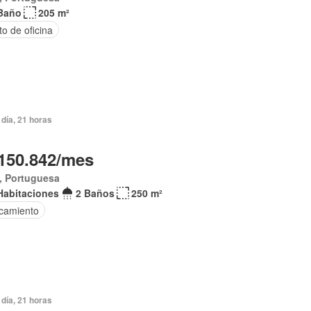
Baño
205 m²
o de oficina
día, 21 horas
150.842/mes
, Portuguesa
Habitaciones
2 Baños
250 m²
camiento
día, 21 horas