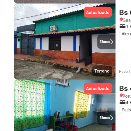
Bs 
Actualizado
Gua
1 
Aire
5
fotos
Terreno
Hace 1 
Bs 
Actualizado
Por
4 
Patio
5
fotos