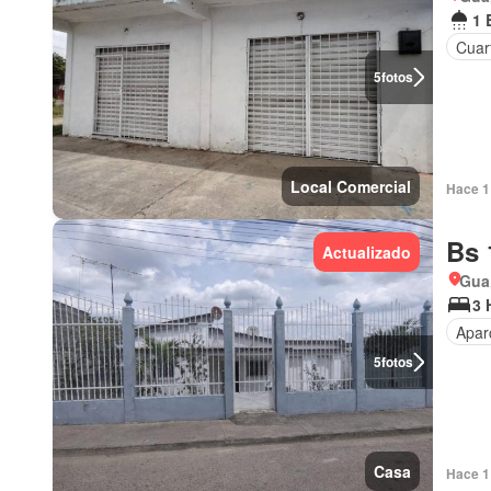
1 
Cuart
5
fotos
Local Comercial
Hace 1 
Bs 
Actualizado
Gua
3 
Apar
5
fotos
Casa
Hace 1 