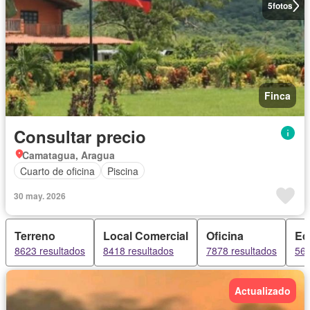
5
fotos
Finca
Consultar precio
Camatagua, Aragua
Cuarto de oficina
Piscina
30 may. 2026
Terreno
Local Comercial
Oficina
Edi
8623 resultados
8418 resultados
7878 resultados
566
Actualizado