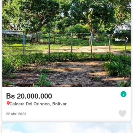
9
fotos
Bs 20.000.000
Caicara Del Orinoco, Bolívar
22 abr. 2026