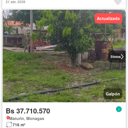
21 abr. 2026
Actualizado
5
fotos
Galpón
Bs 37.710.570
Maturin, Monagas
716 m²