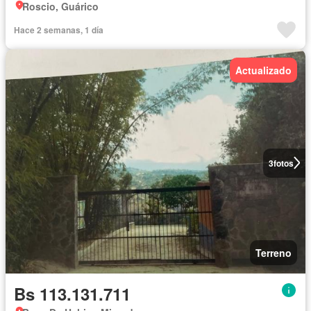
Roscio, Guárico
Hace 2 semanas, 1 día
Actualizado
3
fotos
Terreno
Bs 113.131.711