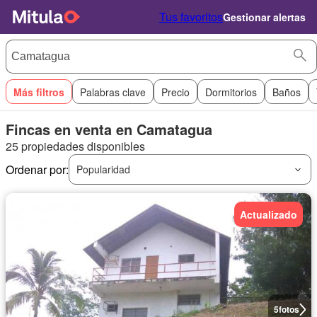
Tus favoritos
Gestionar alertas
Más filtros
Palabras clave
Precio
Dormitorios
Baños
Fincas en venta en Camatagua
25 propiedades disponibles
Ordenar por:
Popularidad
Actualizado
5
fotos