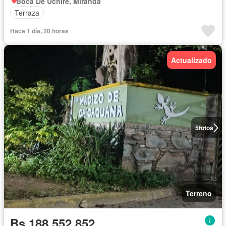
Boca De Uchire, Miranda
Terraza
Hace 1 día, 20 horas
Actualizado
5
fotos
Terreno
Bs 188.552.852