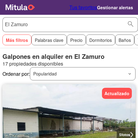
Tus favoritos
Gestionar alertas
Más filtros
Palabras clave
Precio
Dormitorios
Baños
Galpones en alquiler en El Zamuro
17 propiedades disponibles
Ordenar por:
Popularidad
Actualizado
5
fotos