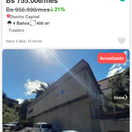
Bs 956.998/mes
21%
Distrito Capital
4 Baños
400 m²
Trastero
Hace 2 días, 15 horas
Actualizado
5
fotos