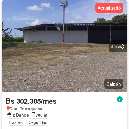
Actualizado
5
fotos
Galpón
Bs 302.305/mes
Gua, Portuguesa
2 Baños
700 m²
Trastero
Seguridad