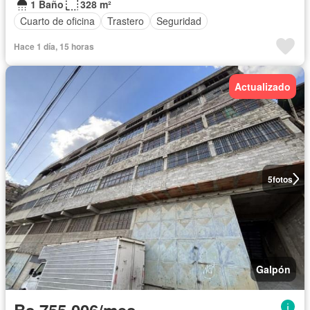
1 Baño
328 m²
Cuarto de oficina
Trastero
Seguridad
Hace 1 día, 15 horas
Actualizado
5
fotos
Galpón
Bs 755.006/mes