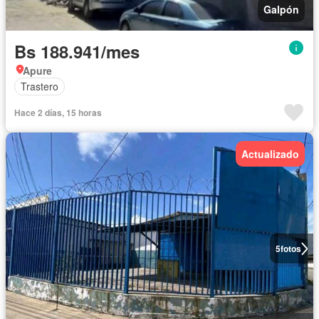
Galpón
Bs 188.941/mes
Apure
Trastero
Hace 2 días, 15 horas
Actualizado
5
fotos