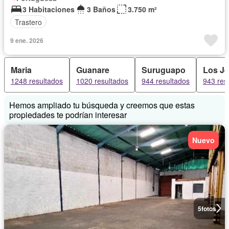
3 Habitaciones
3 Baños
3.750 m²
Trastero
9 ene. 2026
Maria
Guanare
Suruguapo
Los J
1248 resultados
1020 resultados
944 resultados
943 res
Hemos ampliado tu búsqueda y creemos que estas
propiedades te podrían interesar
Nuevo
5
fotos