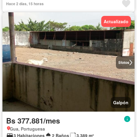
Hace 2 días, 15 horas
Actualizado
5
fotos
Galpón
Bs 377.881/mes
Gua, Portuguesa
3 Habitaciones
2 Baños
3.389 m²