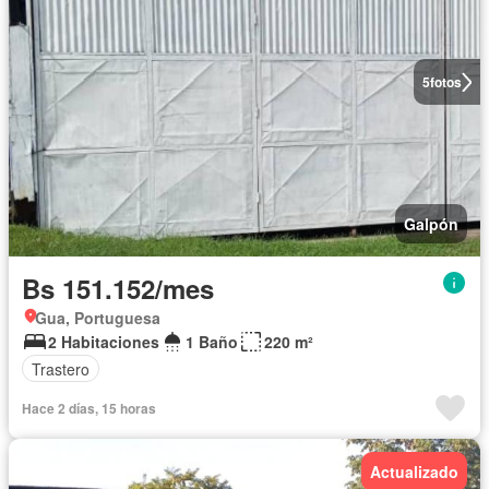
5
fotos
Galpón
Bs 151.152/mes
Gua, Portuguesa
2 Habitaciones
1 Baño
220 m²
Trastero
Hace 2 días, 15 horas
Actualizado