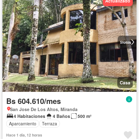
Actualizado
5
fotos
Casa
Bs 604.610/mes
San Jose De Los Altos, Miranda
4 Habitaciones
4 Baños
500 m²
Aparcamiento
Terraza
Hace 1 día, 12 horas