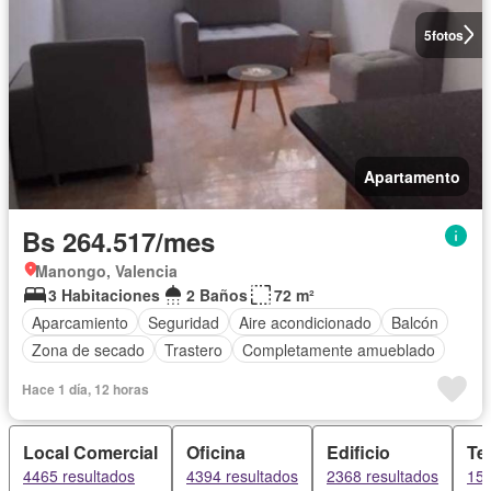
5
fotos
Apartamento
Bs 264.517/mes
Manongo, Valencia
3 Habitaciones
2 Baños
72 m²
Aparcamiento
Seguridad
Aire acondicionado
Balcón
Zona de secado
Trastero
Completamente amueblado
Hace 1 día, 12 horas
Local Comercial
Oficina
Edificio
Te
4465 resultados
4394 resultados
2368 resultados
155