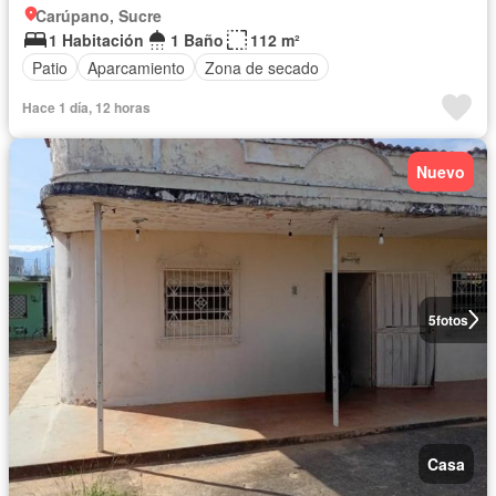
Carúpano, Sucre
1 Habitación
1 Baño
112 m²
Patio
Aparcamiento
Zona de secado
Hace 1 día, 12 horas
Nuevo
5
fotos
Casa