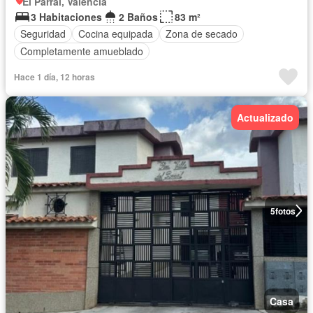
El Parral, Valencia
3 Habitaciones
2 Baños
83 m²
Seguridad
Cocina equipada
Zona de secado
Completamente amueblado
Hace 1 día, 12 horas
Actualizado
5
fotos
Casa