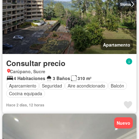
5
fotos
Apartamento
Consultar precio
Carúpano, Sucre
4 Habitaciones
3 Baños
310 m²
Aparcamiento
Seguridad
Aire acondicionado
Balcón
Cocina equipada
Hace 2 días, 12 horas
Nuevo