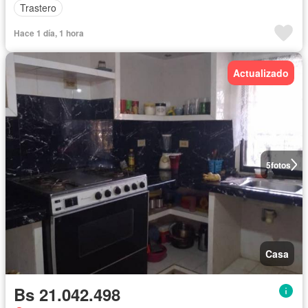
Trastero
Hace 1 día, 1 hora
Actualizado
5
fotos
Casa
Bs 21.042.498