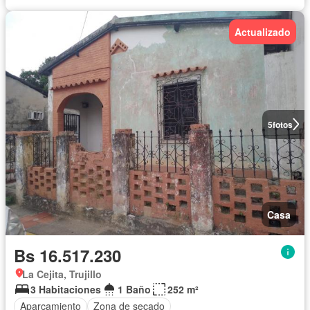
Actualizado
5
fotos
Casa
Bs 16.517.230
La Cejita, Trujillo
3 Habitaciones
1 Baño
252 m²
Aparcamiento
Zona de secado