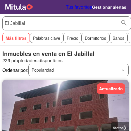
Tus favoritos
Gestionar alertas
Más filtros
Palabras clave
Precio
Dormitorios
Baños
Inmuebles en venta en El Jabillal
239 propiedades disponibles
Ordenar por:
Popularidad
Actualizado
5
fotos