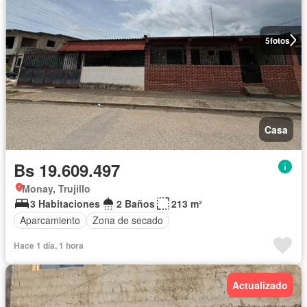
5
fotos
Casa
Bs 19.609.497
Monay, Trujillo
3 Habitaciones
2 Baños
213 m²
Aparcamiento
Zona de secado
Hace 1 día, 1 hora
Actualizado