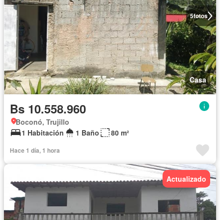
5
fotos
Casa
Bs 10.558.960
Boconó, Trujillo
1 Habitación
1 Baño
80 m²
Hace 1 día, 1 hora
Actualizado