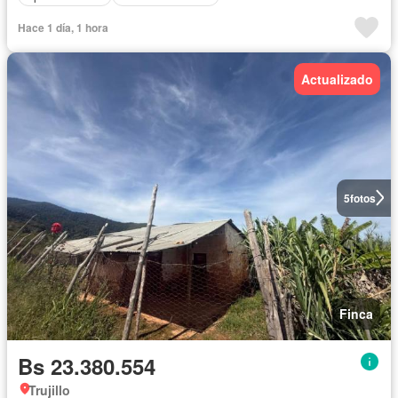
Hace 1 día, 1 hora
Actualizado
5
fotos
Finca
Bs 23.380.554
Trujillo