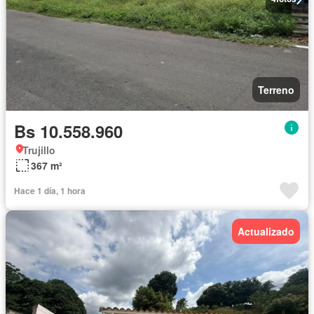
Terreno
Bs 10.558.960
Trujillo
367 m²
Hace 1 día, 1 hora
Actualizado