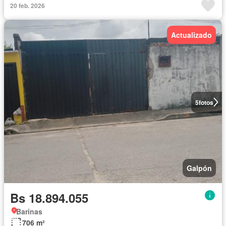
20 feb. 2026
Actualizado
5
fotos
Galpón
Bs 18.894.055
Barinas
706 m²