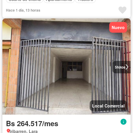
Hace 1 día, 13 horas
Nuevo
5
fotos
Local Comercial
Bs 264.517/mes
Iribarren, Lara