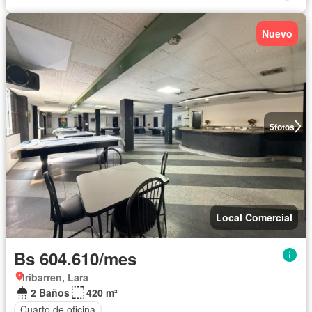
Nuevo
5
fotos
Local Comercial
Bs 604.610/mes
Iribarren, Lara
2 Baños
420 m²
Cuarto de oficina