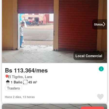
5
fotos
Local Comercial
Bs 113.364/mes
El Tigrito, Lara
1 Baño
45 m²
Trastero
Hace 2 días, 13 horas