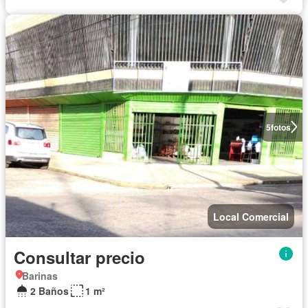
5
fotos
Local Comercial
Consultar precio
Barinas
2 Baños
1 m²