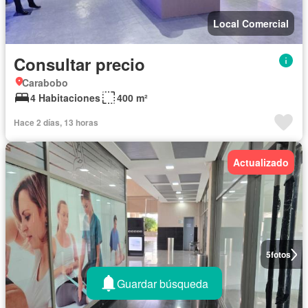
Local Comercial
Consultar precio
Carabobo
4 Habitaciones
400 m²
Hace 2 días, 13 horas
Actualizado
5
fotos
Guardar búsqueda