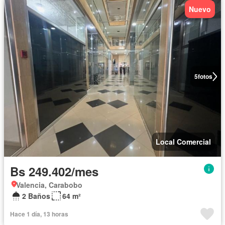
Nuevo
5
fotos
Local Comercial
Bs 249.402/mes
Valencia, Carabobo
2 Baños
64 m²
Hace 1 día, 13 horas