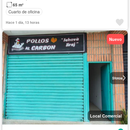
65 m²
Cuarto de oficina
Hace 1 día, 13 horas
Nuevo
5
fotos
Local Comercial