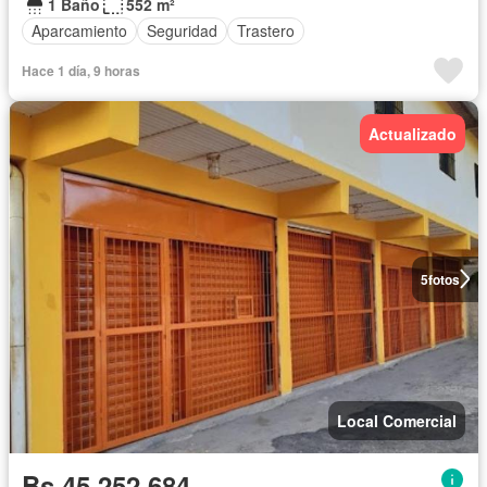
1 Baño
552 m²
Aparcamiento
Seguridad
Trastero
Hace 1 día, 9 horas
Actualizado
5
fotos
Local Comercial
Bs 45.252.684