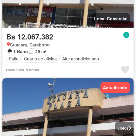
Local Comercial
Bs 12.067.382
Guacara, Carabobo
1 Baño
29 m²
Patio
Cuarto de oficina
Aire acondicionado
Hace 1 día, 9 horas
Actualizado
5
fotos