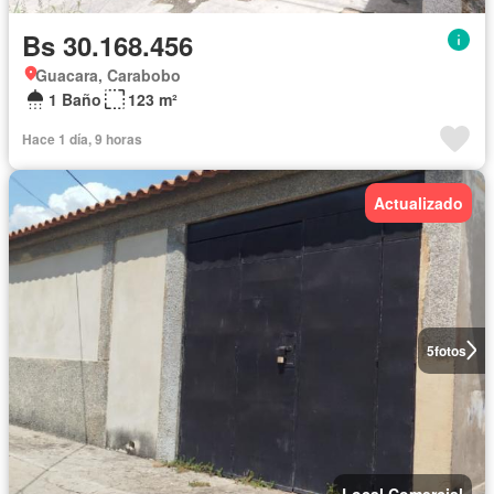
Bs 30.168.456
Guacara, Carabobo
1 Baño
123 m²
Hace 1 día, 9 horas
Actualizado
5
fotos
Local Comercial