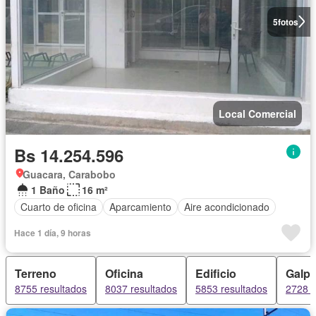
5
fotos
Local Comercial
Bs 14.254.596
Guacara, Carabobo
1 Baño
16 m²
Cuarto de oficina
Aparcamiento
Aire acondicionado
Hace 1 día, 9 horas
Terreno
Oficina
Edificio
Galp
8755 resultados
8037 resultados
5853 resultados
2728 r