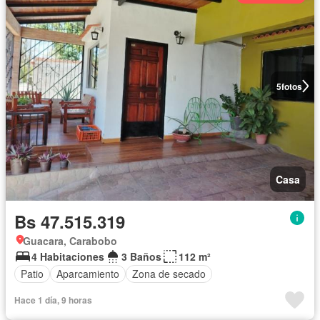
5
fotos
Casa
Bs 47.515.319
Guacara, Carabobo
4 Habitaciones
3 Baños
112 m²
Patio
Aparcamiento
Zona de secado
Hace 1 día, 9 horas