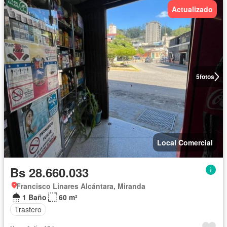
Actualizado
5
fotos
Local Comercial
Bs 28.660.033
Francisco Linares Alcántara, Miranda
1 Baño
60 m²
Trastero