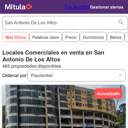
Tus favoritos
Gestionar alertas
Más filtros
Palabras clave
Precio
Dormitorios
Baños
Locales Comerciales en venta en San
Antonio De Los Altos
485 propiedades disponibles
Ordenar por:
Popularidad
Actualizado