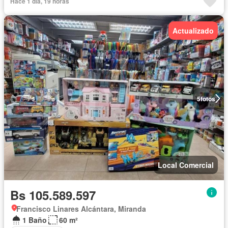
Hace 1 día, 19 horas
Actualizado
5
fotos
Local Comercial
Bs 105.589.597
Francisco Linares Alcántara, Miranda
1 Baño
60 m²