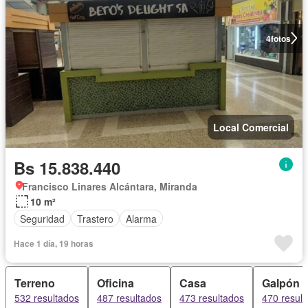
4
fotos
Local Comercial
Bs 15.838.440
Francisco Linares Alcántara, Miranda
10 m²
Seguridad
Trastero
Alarma
Hace 1 día, 19 horas
Terreno
Oficina
Casa
Galpón
532 resultados
487 resultados
473 resultados
470 resul