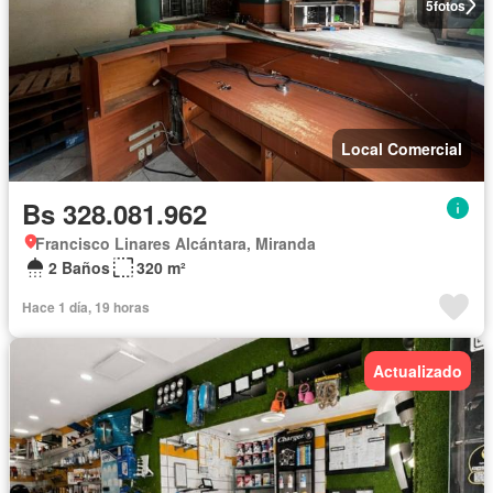
5
fotos
Local Comercial
Bs 328.081.962
Francisco Linares Alcántara, Miranda
2 Baños
320 m²
Hace 1 día, 19 horas
Actualizado