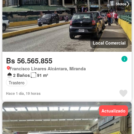
5
fotos
Local Comercial
Bs 56.565.855
Francisco Linares Alcántara, Miranda
2 Baños
91 m²
Trastero
Hace 1 día, 19 horas
Actualizado