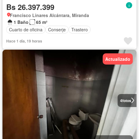
Bs 26.397.399
Francisco Linares Alcántara, Miranda
1 Baño
65 m²
Cuarto de oficina
Conserje
Trastero
Hace 1 día, 19 horas
Actualizado
4
fotos