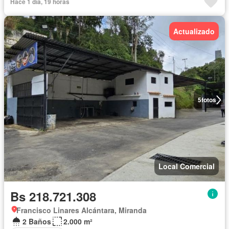
Hace 1 día, 19 horas
Actualizado
5
fotos
Local Comercial
Bs 218.721.308
Francisco Linares Alcántara, Miranda
2 Baños
2.000 m²