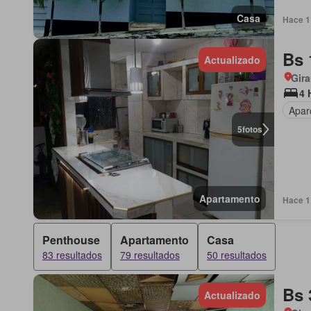
Casa
Hace 1 
Bs 
Actualizado
Gira
4 
Apar
5
fotos
Apartamento
Hace 1 
Penthouse
Apartamento
Casa
83 resultados
79 resultados
50 resultados
Bs 
Actualizado