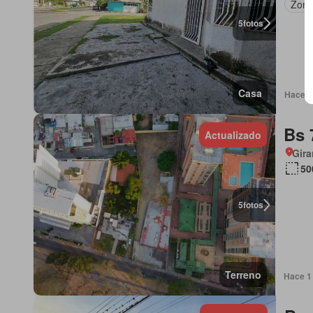
Zona
5
fotos
Casa
Hace 1 
Bs 
Actualizado
Gira
50
5
fotos
Terreno
Hace 1 