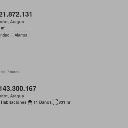
21.872.131
rdot, Aragua
 m²
ridad
Alarma
día, 7 horas
143.300.167
rdot, Aragua
 Habitaciones
11 Baños
831 m²