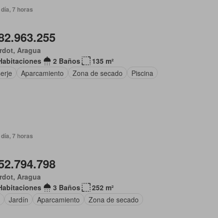
día, 7 horas
82.963.255
rdot, Aragua
Habitaciones
2 Baños
135 m²
erje
Aparcamiento
Zona de secado
Piscina
día, 7 horas
52.794.798
rdot, Aragua
Habitaciones
3 Baños
252 m²
o
Jardín
Aparcamiento
Zona de secado