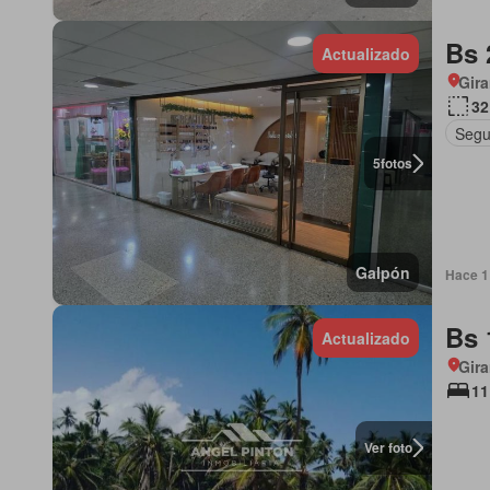
Bs 
Actualizado
Gira
32
Segu
5
fotos
Galpón
Hace 1 
Bs 
Actualizado
Gira
11
Ver foto