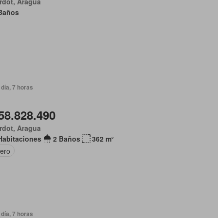
rdot, Aragua
Baños
día, 7 horas
58.828.490
rdot, Aragua
Habitaciones
2 Baños
362 m²
tero
día, 7 horas