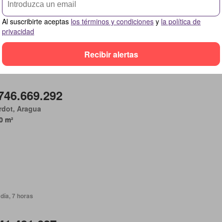
 de secado
Al suscribirte aceptas
los términos y condiciones
y
la política de
privacidad
Recibir alertas
día, 7 horas
746.669.292
rdot, Aragua
0 m²
día, 7 horas