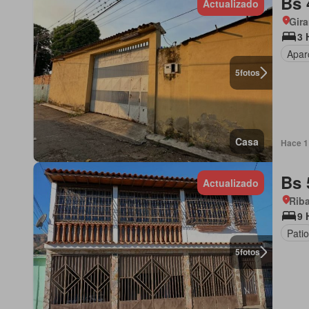
Bs 
Actualizado
Gira
3 
Apar
5
fotos
Casa
Hace 1 
Bs 
Actualizado
Riba
9 
Patio
5
fotos