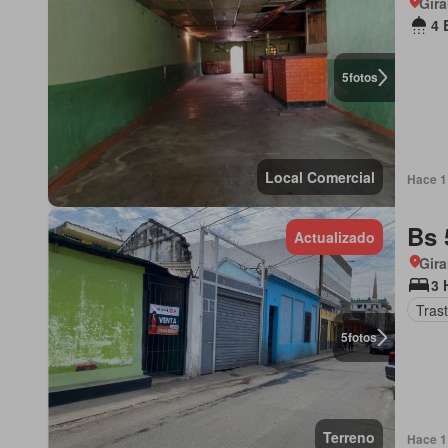
Gira
4 
5
fotos
Local Comercial
Hace 1 
Bs 
Actualizado
Gira
3 
Tras
5
fotos
Terreno
Hace 1 