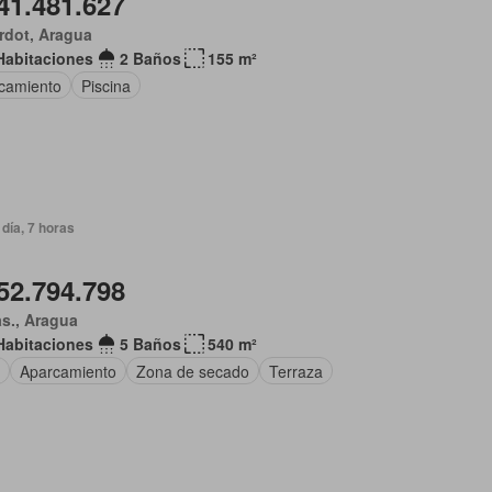
41.481.627
rdot, Aragua
Habitaciones
2 Baños
155 m²
camiento
Piscina
día, 7 horas
52.794.798
s., Aragua
Habitaciones
5 Baños
540 m²
Aparcamiento
Zona de secado
Terraza