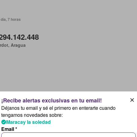
día, 7 horas
294.142.448
rdot, Aragua
día, 7 horas
Déjanos tu email y sé el primero en enterarte cuando
22.626.342
tengamos novedades sobre:
Maracay la soledad
rdot, Aragua
Email *
Habitaciones
3 Baños
84 m²