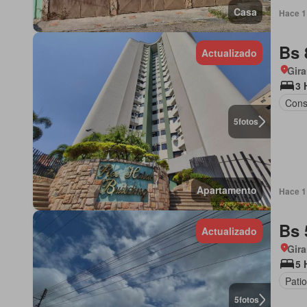
Casa
Hace 1 
Bs 
Actualizado
Gira
3 
Cons
5
fotos
Apartamento
Hace 1 
Bs 
Actualizado
Gira
5 
Pati
5
fotos