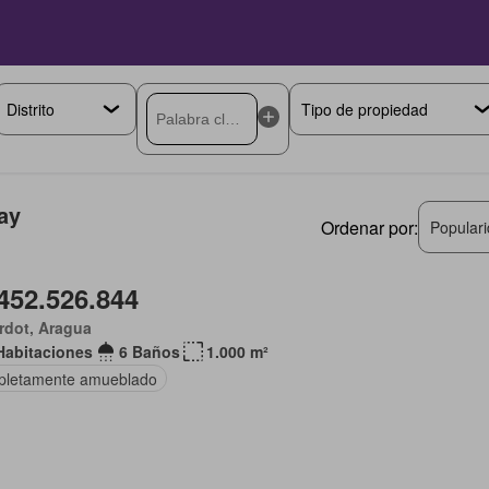
ay
Ordenar por:
Popular
452.526.844
rdot, Aragua
Habitaciones
6 Baños
1.000 m²
letamente amueblado