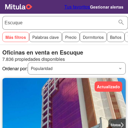
Tus favoritos
Gestionar alertas
Más filtros
Palabras clave
Precio
Dormitorios
Baños
Oficinas en venta en Escuque
7.836 propiedades disponibles
Ordenar por:
Popularidad
Actualizado
5
fotos