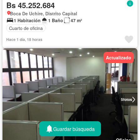
Bs 45.252.684
Boca De Uchire, Distrito Capital
1 Habitación
1 Baño
47 m²
Cuarto de oficina
Hace 1 día, 18 horas
Actualizado
5
fotos
Guardar búsqueda