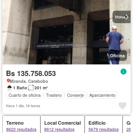
5
fotos
Oficina
Bs 135.758.053
Miranda, Carabobo
1 Baño
201 m²
Cuarto de oficina
Trastero
Conserje
Aparcamiento
Hace 1 día, 18 horas
Terreno
Local Comercial
Edificio
Ga
8622 resultados
8612 resultados
5679 resultados
260