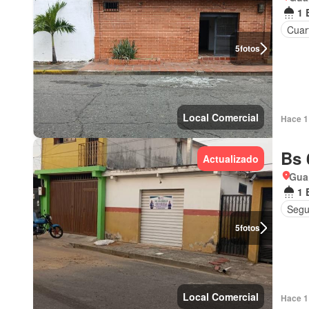
1 
Cuart
5
fotos
Local Comercial
Hace 1 
Bs 
Actualizado
Gua
1 
Segu
5
fotos
Local Comercial
Hace 1 