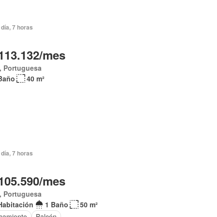
día, 7 horas
113.132/mes
, Portuguesa
Baño
40 m²
día, 7 horas
105.590/mes
, Portuguesa
Habitación
1 Baño
50 m²
camiento
Balcón