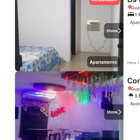
Gua
1 
Apar
5
fotos
Apartamento
Hace 1 
Con
Gua
3 
Apar
5
fotos