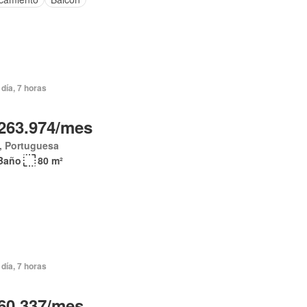
día, 7 horas
263.974/mes
, Portuguesa
Baño
80 m²
día, 7 horas
60.337/mes