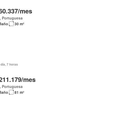
60.337/mes
, Portuguesa
Baño
30 m²
día, 7 horas
211.179/mes
, Portuguesa
Baño
81 m²