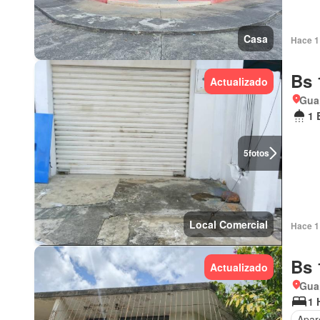
Casa
Hace 1 
Bs 
Actualizado
Gua
1 
5
fotos
Local Comercial
Hace 1 
Bs 
Actualizado
Gua
1 
Apar