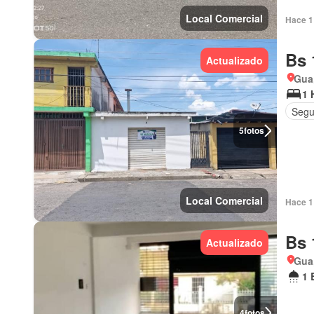
Local Comercial
Hace 1 
Bs 
Actualizado
Gua
1 
Segu
5
fotos
Local Comercial
Hace 1 
Bs 
Actualizado
Gua
1 
4
fotos