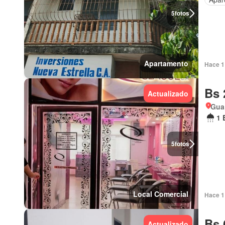
5
fotos
Apartamento
Hace 1 
Bs 
Actualizado
Gua
1 
5
fotos
Local Comercial
Hace 1 
Bs 
Actualizado