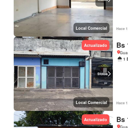
Local Comercial
Hace 1 
Bs 
Actualizado
Gua
1 
5
fotos
Local Comercial
Hace 1 
Bs 
Actualizado
Gua