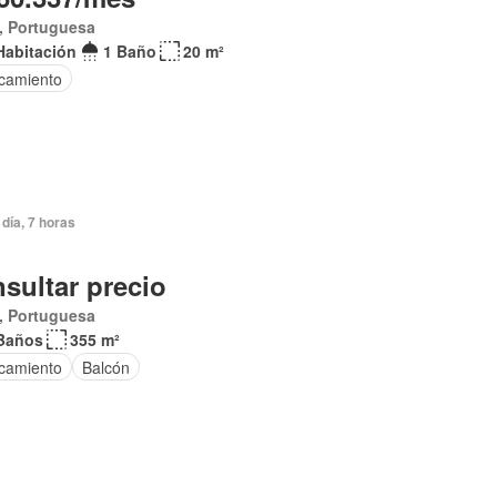
, Portuguesa
Habitación
1 Baño
20 m²
camiento
día, 7 horas
sultar precio
, Portuguesa
Baños
355 m²
camiento
Balcón