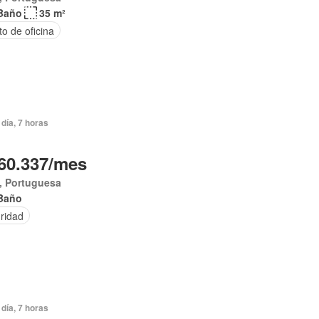
Baño
35 m²
o de oficina
día, 7 horas
60.337/mes
, Portuguesa
Baño
ridad
día, 7 horas