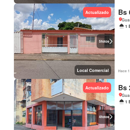
Bs 
Actualizado
Gua
1 
5
fotos
Local Comercial
Hace 1 
Bs 
Actualizado
Gua
1 
4
fotos