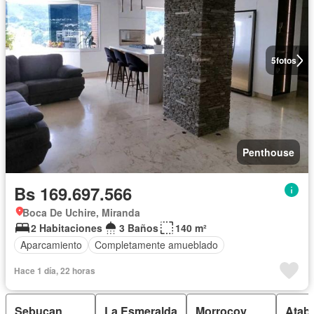
5
fotos
Penthouse
Bs 169.697.566
Boca De Uchire, Miranda
2 Habitaciones
3 Baños
140 m²
Aparcamiento
Completamente amueblado
Hace 1 día, 22 horas
Sebucan
La Esmeralda
Morrocoy
Atab