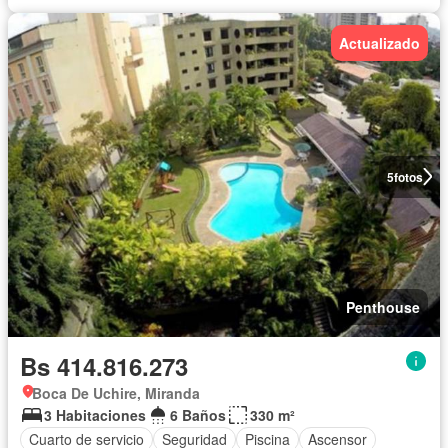
Actualizado
5
fotos
Penthouse
Bs 414.816.273
Boca De Uchire, Miranda
3 Habitaciones
6 Baños
330 m²
Cuarto de servicio
Seguridad
Piscina
Ascensor