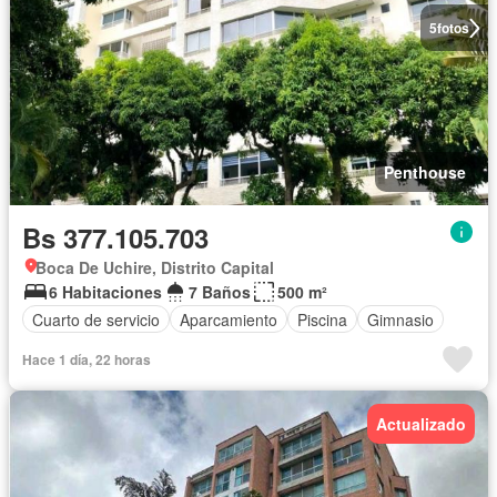
5
fotos
Penthouse
Bs 377.105.703
Boca De Uchire, Distrito Capital
6 Habitaciones
7 Baños
500 m²
Cuarto de servicio
Aparcamiento
Piscina
Gimnasio
Hace 1 día, 22 horas
Actualizado