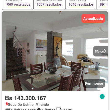
1069 resultados
1057 resultados
1046 resultados
891 re
Actualizado
5
fotos
Penthouse
Bs 143.300.167
Boca De Uchire, Miranda
4 Habitaciones
5 Baños
247 m²