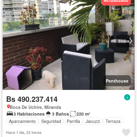
5
fotos
Penthouse
Bs 490.237.414
Boca De Uchire, Miranda
3 Habitaciones
3 Baños
220 m²
Aparcamiento
Seguridad
Parrilla
Jacuzzi
Terraza
Hace 1 día, 22 horas