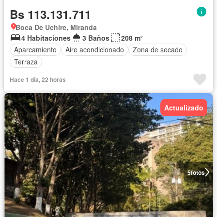
Bs 113.131.711
Boca De Uchire, Miranda
4 Habitaciones
3 Baños
208 m²
Aparcamiento
Aire acondicionado
Zona de secado
Terraza
Hace 1 día, 22 horas
Actualizado
5
fotos