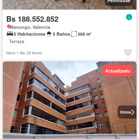
Penthouse
Bs 188.552.852
Manongo, Valencia
5 Habitaciones
5 Baños
368 m²
Terraza
Hace 1 día, 22 horas
Actualizado
5
fotos