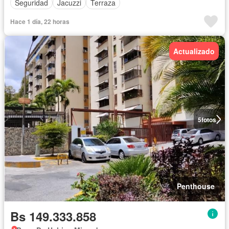
Seguridad
Jacuzzi
Terraza
Hace 1 día, 22 horas
Actualizado
5
fotos
Penthouse
Bs 149.333.858