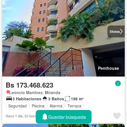
5
fotos
Penthouse
Bs 173.468.623
Leoncio Martínez, Miranda
3 Habitaciones
3 Baños
198 m²
Seguridad
Piscina
Alarma
Terraza
Hace 1 día, 22 horas
Guardar búsqueda