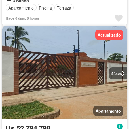
3 Baños
Aparcamiento
Piscina
Terraza
Hace 6 días, 8 horas
Actualizado
5
fotos
Apartamento
Bs 52.794.798