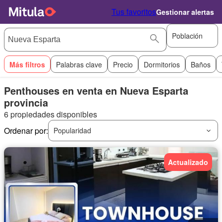
Tus favoritos
Gestionar alertas
Población
Más filtros
Palabras clave
Precio
Dormitorios
Baños
Penthouses en venta en Nueva Esparta
provincia
6 propiedades disponibles
Ordenar por:
Popularidad
Actualizado