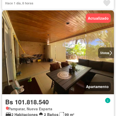
Hace 1 día, 8 horas
Actualizado
5
fotos
Apartamento
Bs 101.818.540
Pampatar, Nueva Esparta
2 Habitaciones
2 Baños
99 m²