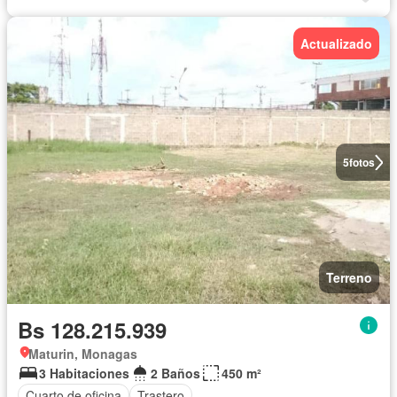
Actualizado
5
fotos
Terreno
Bs 128.215.939
Maturin, Monagas
3 Habitaciones
2 Baños
450 m²
Cuarto de oficina
Trastero