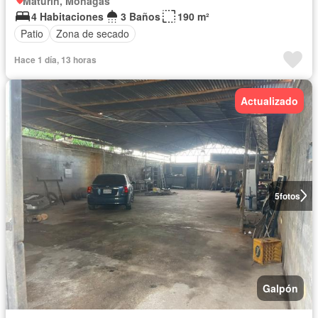
Maturin, Monagas
4 Habitaciones
3 Baños
190 m²
Patio
Zona de secado
Hace 1 día, 13 horas
Actualizado
5
fotos
Galpón