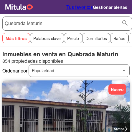
Tus favoritos
Gestionar alertas
Más filtros
Palabras clave
Precio
Dormitorios
Baños
Inmuebles en venta en Quebrada Maturin
854 propiedades disponibles
Ordenar por:
Popularidad
Nuevo
5
fotos