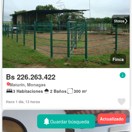
5
fotos
Finca
Bs 226.263.422
Maturin, Monagas
3 Habitaciones
2 Baños
300 m²
Hace 1 día, 13 horas
Actualizado
Guardar búsqueda