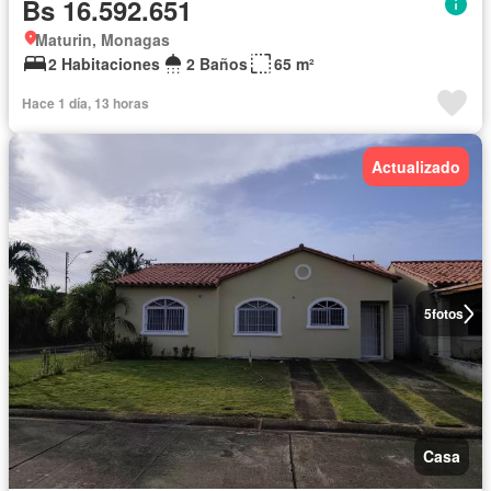
Bs 16.592.651
Maturin, Monagas
2 Habitaciones
2 Baños
65 m²
Hace 1 día, 13 horas
Actualizado
5
fotos
Casa