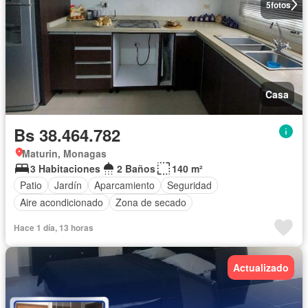
5
fotos
Casa
Bs 38.464.782
Maturin, Monagas
3 Habitaciones
2 Baños
140 m²
Patio
Jardín
Aparcamiento
Seguridad
Aire acondicionado
Zona de secado
Hace 1 día, 13 horas
Actualizado