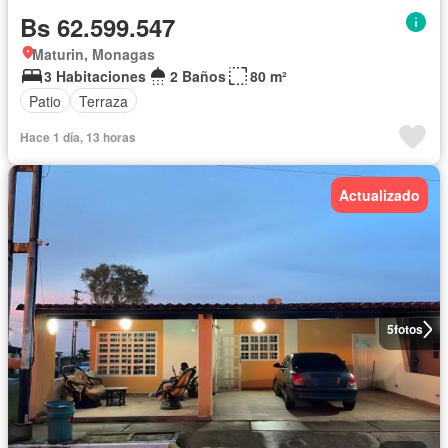
Bs 62.599.547
Maturin, Monagas
3 Habitaciones
2 Baños
80 m²
Patio
Terraza
Hace 1 día, 13 horas
Actualizado
5
fotos