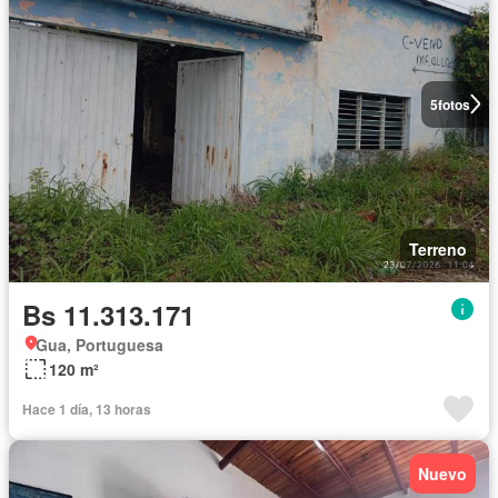
5
fotos
Terreno
Bs 11.313.171
Gua, Portuguesa
120 m²
Hace 1 día, 13 horas
Nuevo