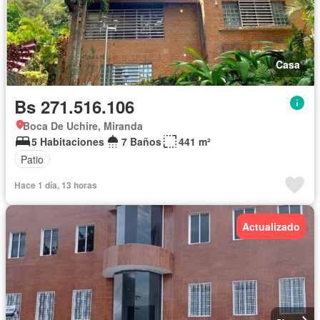
Casa
Bs 271.516.106
Boca De Uchire, Miranda
5 Habitaciones
7 Baños
441 m²
Patio
Hace 1 día, 13 horas
Actualizado