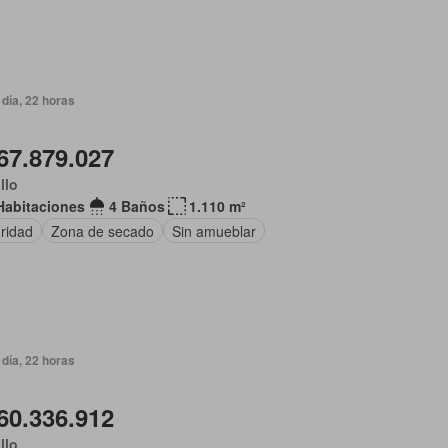
día, 22 horas
67.879.027
illo
Habitaciones
4 Baños
1.110 m²
ridad
Zona de secado
Sin amueblar
día, 22 horas
60.336.912
illo