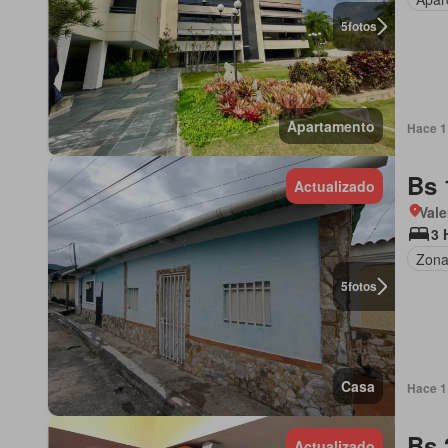
5
fotos
Apartamento
Hace 1 
Bs 
Actualizado
Vale
3 
Zona
5
fotos
Casa
Hace 1 
Bs 
Actualizado