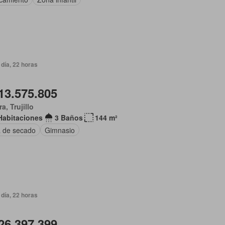
día, 22 horas
13.575.805
ra, Trujillo
Habitaciones
3 Baños
144 m²
 de secado
Gimnasio
día, 22 horas
26.397.399