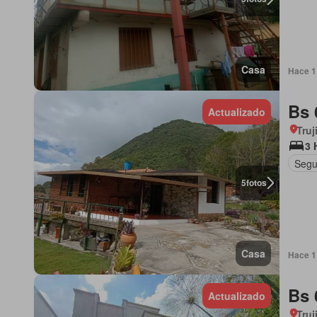
Casa
Hace 1 
Bs 
Actualizado
Truj
3 
Segu
5
fotos
Casa
Hace 1 
Bs 
Actualizado
Truj