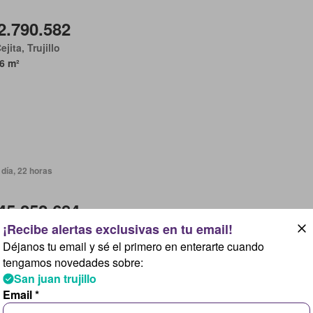
2.790.582
ejita, Trujillo
6 m²
día, 22 horas
45.252.684
Francisco, Zulia
Habitaciones
3 Baños
140 m²
Déjanos tu email y sé el primero en enterarte cuando
tengamos novedades sobre:
San juan trujillo
Email *