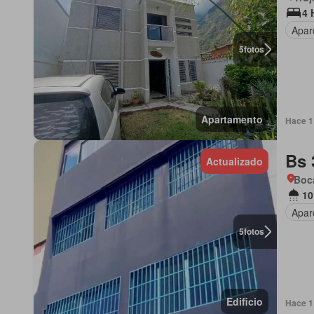
4 
Apar
5
fotos
Apartamento
Hace 1 
Bs 
Actualizado
Boca
10
Apar
5
fotos
Edificio
Hace 1 