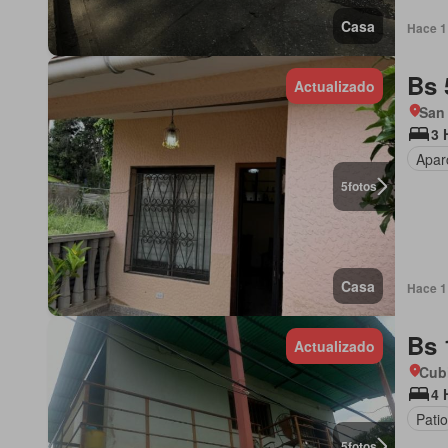
Casa
Hace 1 
Bs 
Actualizado
San 
3 
Apar
5
fotos
Casa
Hace 1 
Bs 
Actualizado
Cubi
4 
Patio
5
fotos