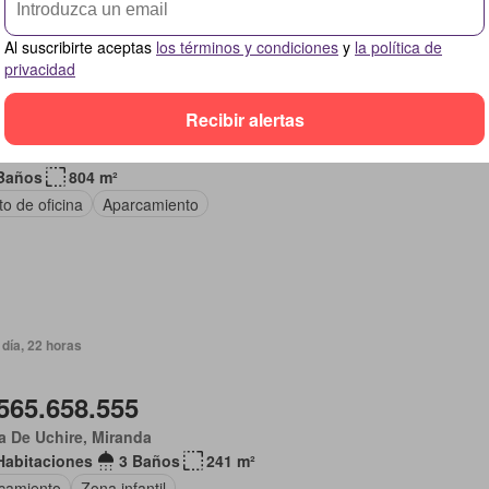
Al suscribirte aceptas
los términos y condiciones
y
la política de
día, 22 horas
privacidad
226.263.422
Recibir alertas
io, Guárico
Baños
804 m²
o de oficina
Aparcamiento
día, 22 horas
565.658.555
 De Uchire, Miranda
Habitaciones
3 Baños
241 m²
camiento
Zona infantil