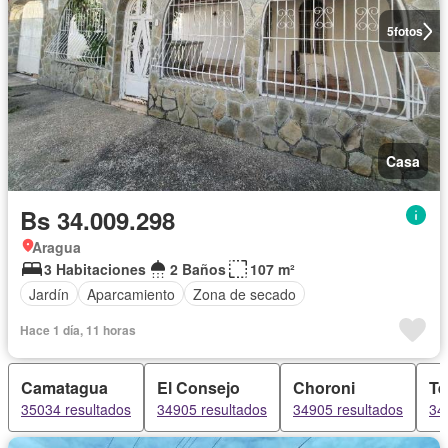
5
fotos
Casa
Bs 34.009.298
Aragua
3 Habitaciones
2 Baños
107 m²
Jardín
Aparcamiento
Zona de secado
Hace 1 día, 11 horas
Camatagua
El Consejo
Choroni
Te
35034 resultados
34905 resultados
34905 resultados
34