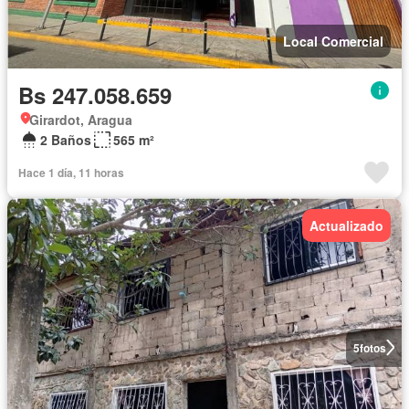
Local Comercial
Bs 247.058.659
Girardot, Aragua
2 Baños
565 m²
Hace 1 día, 11 horas
Actualizado
5
fotos