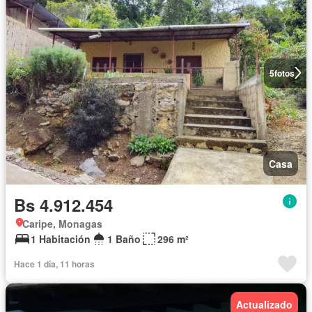
5
fotos
Casa
Bs 4.912.454
Caripe, Monagas
1 Habitación
1 Baño
296 m²
Hace 1 día, 11 horas
Actualizado