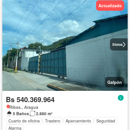
Actualizado
5
fotos
Galpón
Bs 540.369.964
Ribas., Aragua
5 Baños
2.880 m²
Cuarto de oficina
Trastero
Aparcamiento
Seguridad
Alarma