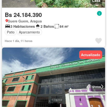
Casa
Bs 24.184.390
Guere Guere, Aragua
3 Habitaciones
2 Baños
64 m²
Patio
Aparcamiento
Hace 1 día, 11 horas
Actualizado
5
fotos