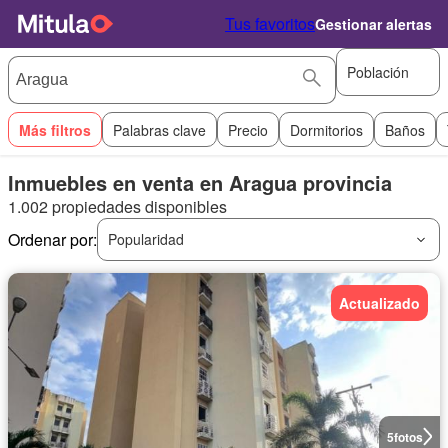
Tus favoritos
Gestionar alertas
Población
Más filtros
Palabras clave
Precio
Dormitorios
Baños
Inmuebles en venta en Aragua provincia
1.002 propiedades disponibles
Ordenar por:
Popularidad
Actualizado
5
fotos