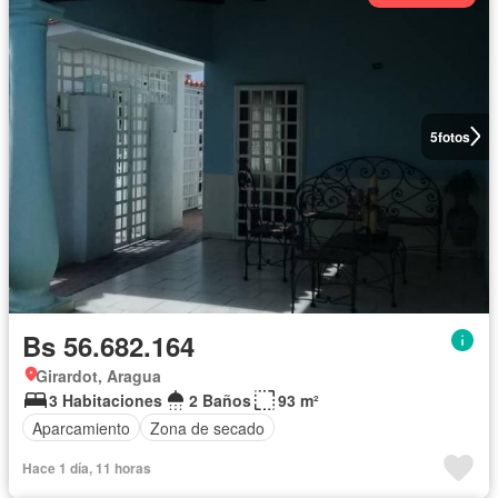
5
fotos
Bs 56.682.164
Girardot, Aragua
3 Habitaciones
2 Baños
93 m²
Aparcamiento
Zona de secado
Hace 1 día, 11 horas