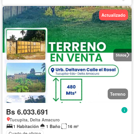
Actualizado
5
fotos
Terreno
Bs 6.033.691
Tucupita, Delta Amacuro
1 Habitación
1 Baño
16 m²
Cuarto de oficina