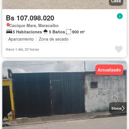
Casa
Bs 107.098.020
Cacique Mara, Maracaibo
5 Habitaciones
5 Baños
900 m²
Aparcamiento
Zona de secado
Hace 1 día, 22 horas
Actualizado
5
fotos