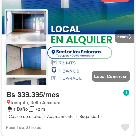
5
fotos
Local Comercial
Bs 339.395/mes
Tucupita, Delta Amacuro
1 Baño
72 m²
Cuarto de oficina
Aparcamiento
Seguridad
Hace 1 día, 22 horas