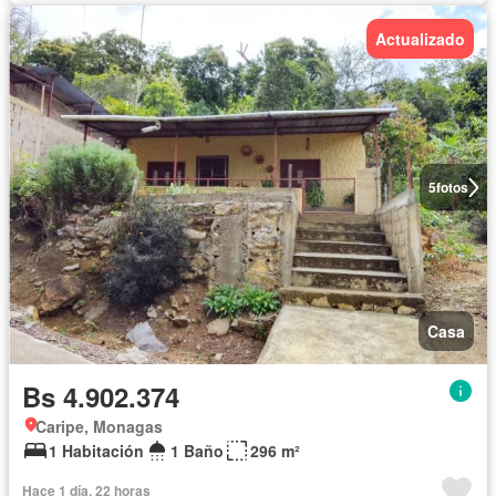
Actualizado
5
fotos
Casa
Bs 4.902.374
Caripe, Monagas
1 Habitación
1 Baño
296 m²
Hace 1 día, 22 horas