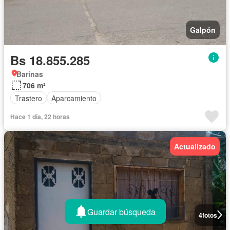
Galpón
Bs 18.855.285
Barinas
706 m²
Trastero
Aparcamiento
Hace 1 día, 22 horas
Actualizado
Guardar búsqueda
4
fotos