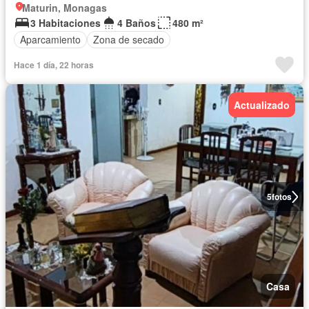
Maturin, Monagas
3 Habitaciones
4 Baños
480 m²
Aparcamiento
Zona de secado
Hace 1 día, 22 horas
Actualizado
5
fotos
Casa