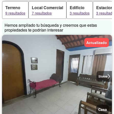
Terreno
Local Comercial
Edificio
Estacion
9 resultados
7 resultados
3 resultados
3 resultad
Hemos ampliado tu búsqueda y creemos que estas
propiedades te podrían interesar
Actualizado
5
fotos
Casa