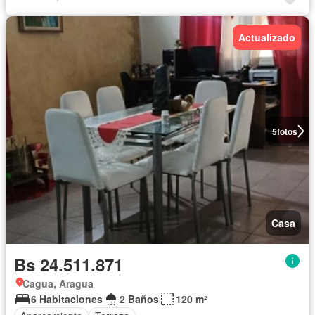
Actualizado
5
fotos
Casa
Bs 24.511.871
Cagua, Aragua
6 Habitaciones
2 Baños
120 m²