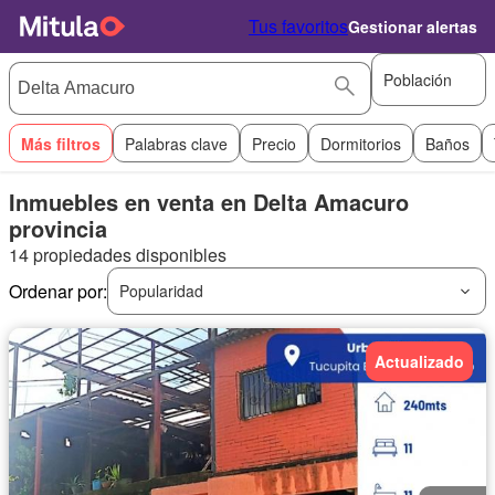
Tus favoritos
Gestionar alertas
Población
Más filtros
Palabras clave
Precio
Dormitorios
Baños
Inmuebles en venta en Delta Amacuro
provincia
14 propiedades disponibles
Ordenar por:
Popularidad
Actualizado