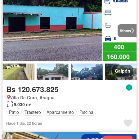
5
fotos
Galpón
Bs 120.673.825
Villa De Cura, Aragua
9.030 m²
Patio
Trastero
Aparcamiento
Piscina
Hace 1 día, 22 horas