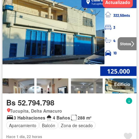
Actualizado
5
fotos
Edificio
Bs 52.794.798
Tucupita, Delta Amacuro
3 Habitaciones
4 Baños
288 m²
Aparcamiento
Balcón
Zona de secado
Hace 1 día, 22 horas