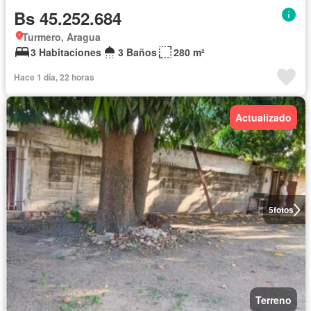
Bs 45.252.684
Turmero, Aragua
3 Habitaciones
3 Baños
280 m²
Hace 1 día, 22 horas
Actualizado
5
fotos
Terreno