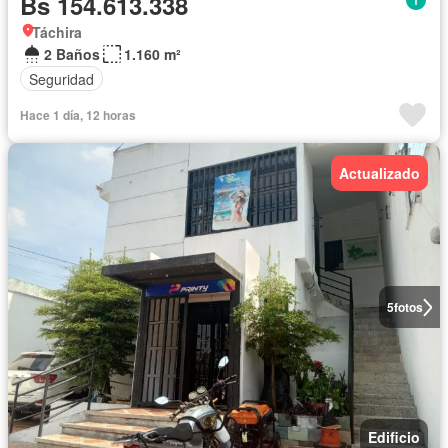
Bs 154.613.338
Táchira
2 Baños
1.160 m²
Seguridad
Hace 1 día, 12 horas
Actualizado
5
fotos
Edificio