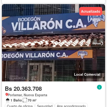
Actualizado
5
fotos
Local Comercial
Bs 20.363.708
Porlamar, Nueva Esparta
1 Baño
70 m²
Cuarto de oficina
Seguridad
Aire acondicionado