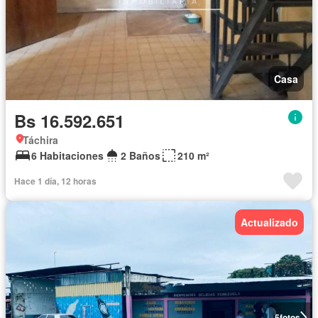
Casa
Bs 16.592.651
Táchira
6 Habitaciones
2 Baños
210 m²
Hace 1 día, 12 horas
Actualizado
5
fotos