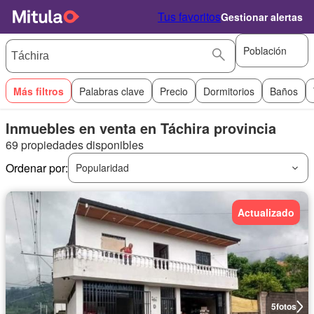
Tus favoritos
Gestionar alertas
Población
Más filtros
Palabras clave
Precio
Dormitorios
Baños
Inmuebles en venta en Táchira provincia
69 propiedades disponibles
Ordenar por:
Popularidad
Actualizado
5
fotos