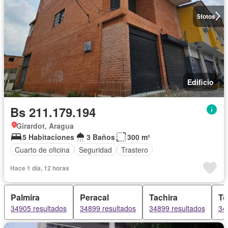
5
fotos
Edificio
Bs 211.179.194
Girardot, Aragua
5 Habitaciones
3 Baños
300 m²
Cuarto de oficina
Seguridad
Trastero
Hace 1 día, 12 horas
Palmira
Peracal
Tachira
To
34905 resultados
34899 resultados
34899 resultados
34