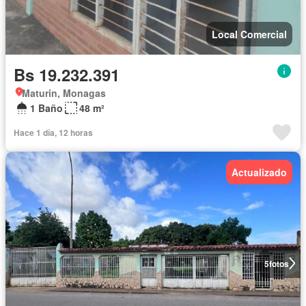
Local Comercial
Bs 19.232.391
Maturin, Monagas
1 Baño
48 m²
Hace 1 día, 12 horas
Actualizado
5
fotos