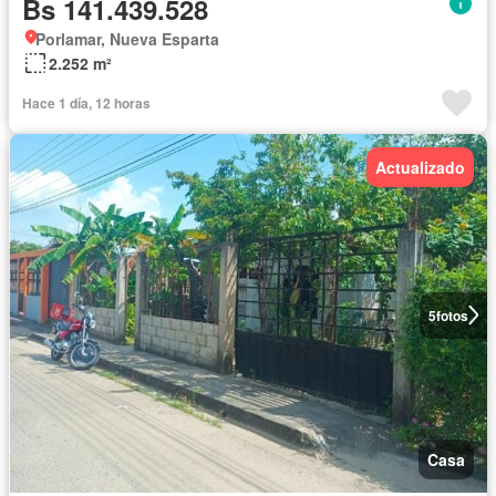
Bs 141.439.528
Porlamar, Nueva Esparta
2.252 m²
Hace 1 día, 12 horas
Actualizado
5
fotos
Casa