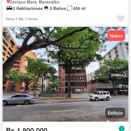
Cacique Mara, Maracaibo
3 Habitaciones
5 Baños
450 m²
Hace 1 día, 7 horas
Nuevo
20
fotos
Edificio
Bs 1.800.000