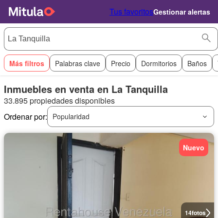
Tus favoritos
Gestionar alertas
Más filtros
Palabras clave
Precio
Dormitorios
Baños
Inmuebles en venta en La Tanquilla
33.895 propiedades disponibles
Ordenar por:
Popularidad
Nuevo
14
fotos