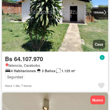
16
fotos
Casa
Bs 64.107.970
Valencia, Carabobo
4 Habitaciones
3 Baños
1.125 m²
Seguridad
Hace 1 día, 7 horas
Nuevo