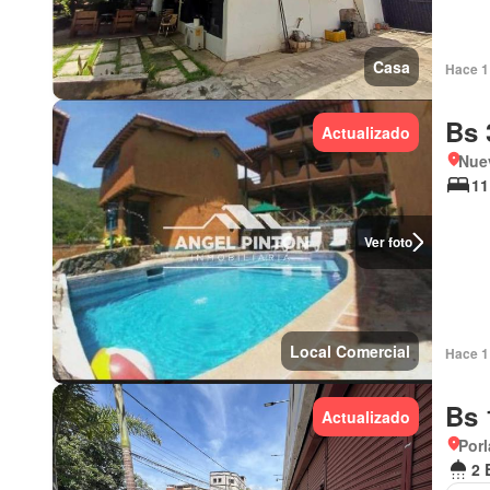
Casa
Hace 1 
Bs 
Actualizado
Nue
11
Ver foto
Local Comercial
Hace 1 
Bs 
Actualizado
Porl
2 