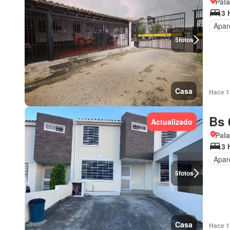
Pala
3 
Apar
5
fotos
Casa
Hace 1 
Bs 
Actualizado
Pala
3 
Apar
5
fotos
Casa
Hace 1 