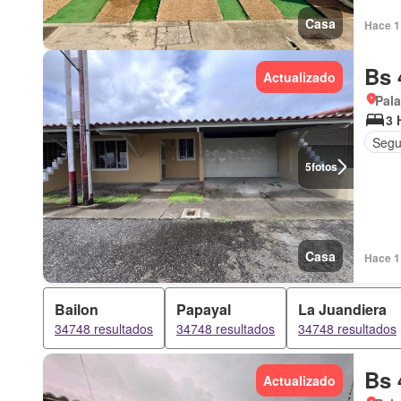
Casa
Hace 1 
Bs 
Actualizado
Pala
3 
Segu
5
fotos
Casa
Hace 1 
Bailon
Papayal
La Juandiera
34748 resultados
34748 resultados
34748 resultados
Bs 
Actualizado