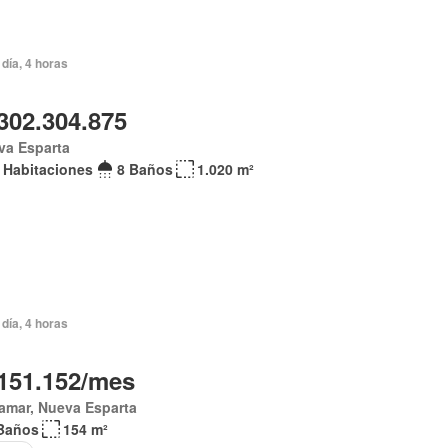
día, 4 horas
302.304.875
va Esparta
 Habitaciones
8 Baños
1.020 m²
día, 4 horas
151.152/mes
amar, Nueva Esparta
Baños
154 m²