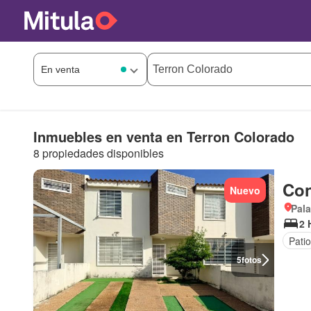
Inmuebles en venta en Terron Colorado
8 propiedades disponibles
Con
Nuevo
Pala
2 
Patio
5
fotos