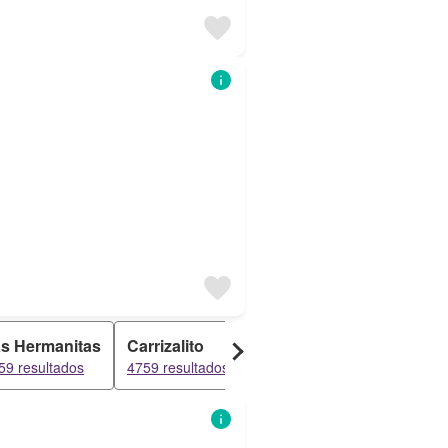
s Hermanitas
Carrizalito
El Coco
Gavilan
59 resultados
4759 resultados
146 resultados
142 result