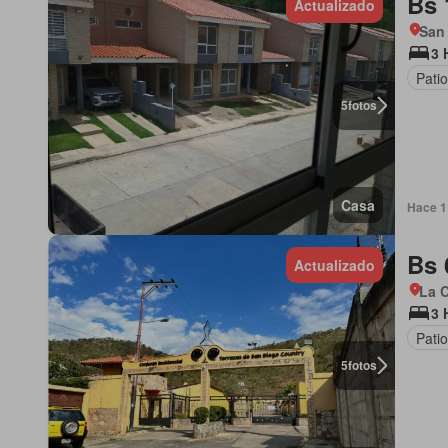
Bs 
Actualizado
San
3 
Patio
5
fotos
Casa
Hace 1 
Bs 
Actualizado
La 
3 
Patio
5
fotos