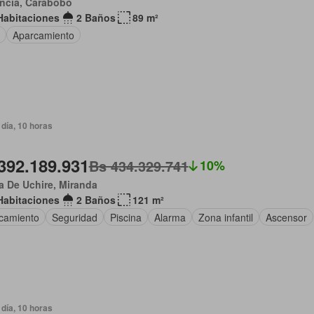
ncia, Carabobo
Habitaciones
2 Baños
89 m²
Aparcamiento
día, 10 horas
392.189.931
Bs 434.329.741
10%
 De Uchire, Miranda
Habitaciones
2 Baños
121 m²
camiento
Seguridad
Piscina
Alarma
Zona infantil
Ascensor
día, 10 horas