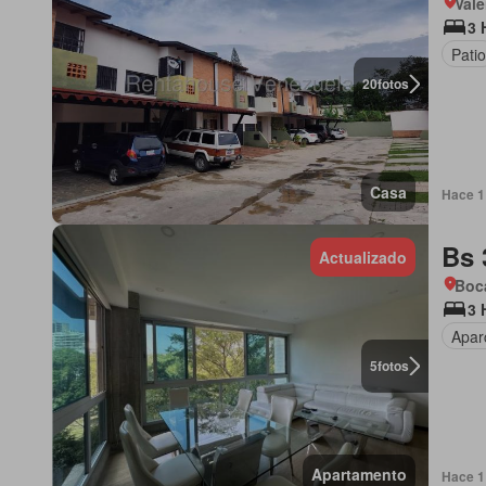
Vale
3 
Patio
20
fotos
Casa
Hace 1 
Bs 
Actualizado
Boca
3 
Apar
5
fotos
Apartamento
Hace 1 