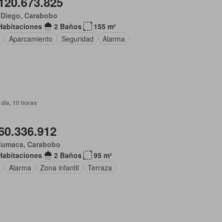
120.673.825
 Diego, Carabobo
Habitaciones
2 Baños
155 m²
Aparcamiento
Seguridad
Alarma
día, 10 horas
60.336.912
Cumaca, Carabobo
Habitaciones
2 Baños
95 m²
Alarma
Zona infantil
Terraza