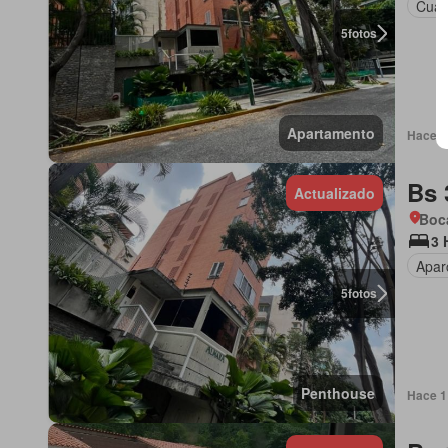
Cuart
5
fotos
Apartamento
Hace 1 
Bs 
Actualizado
Boca
3 
Apar
5
fotos
Penthouse
Hace 1 