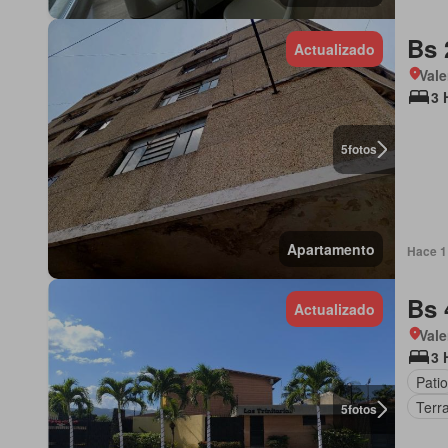
Bs 
Actualizado
Vale
3 
5
fotos
Apartamento
Hace 1 
Bs 
Actualizado
Vale
3 
Patio
Terr
5
fotos