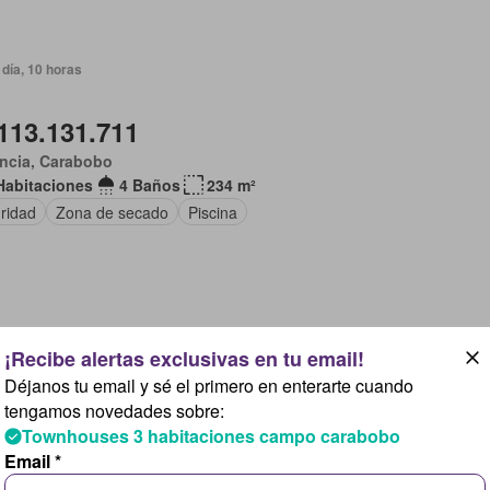
día, 10 horas
113.131.711
ncia, Carabobo
Habitaciones
4 Baños
234 m²
ridad
Zona de secado
Piscina
día, 10 horas
Déjanos tu email y sé el primero en enterarte cuando
256.431.878
tengamos novedades sobre:
Townhouses 3 habitaciones campo carabobo
 De Uchire, Miranda
Email *
Habitaciones
4 Baños
153 m²