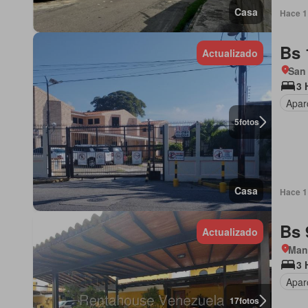
Casa
Hace 1 
Bs 
Actualizado
San
3 
Apar
5
fotos
Casa
Hace 1 
Bs 
Actualizado
Man
3 
Apar
17
fotos