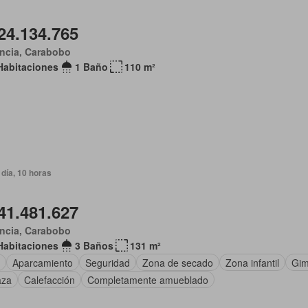
24.134.765
ncia, Carabobo
Habitaciones
1 Baño
110 m²
día, 10 horas
41.481.627
ncia, Carabobo
Habitaciones
3 Baños
131 m²
Aparcamiento
Seguridad
Zona de secado
Zona infantil
Gim
aza
Calefacción
Completamente amueblado