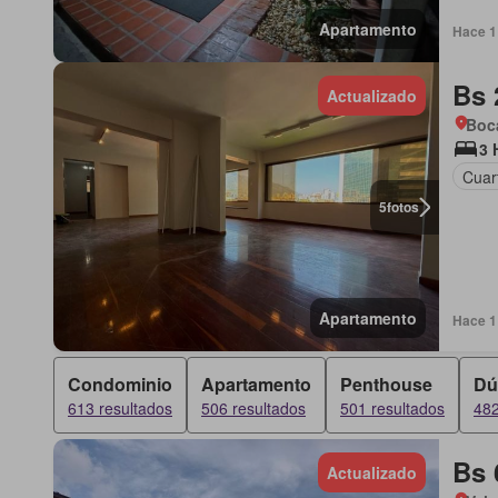
Apartamento
Hace 1 
Bs 
Actualizado
Boca
3 
Cuart
5
fotos
Apartamento
Hace 1 
Condominio
Apartamento
Penthouse
Dú
613 resultados
506 resultados
501 resultados
482
Bs 
Actualizado