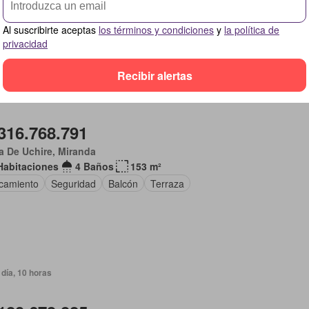
o de servicio
Seguridad
Ascensor
Al suscribirte aceptas
los términos y condiciones
y
la política de
privacidad
Recibir alertas
día, 10 horas
316.768.791
 De Uchire, Miranda
Habitaciones
4 Baños
153 m²
camiento
Seguridad
Balcón
Terraza
día, 10 horas