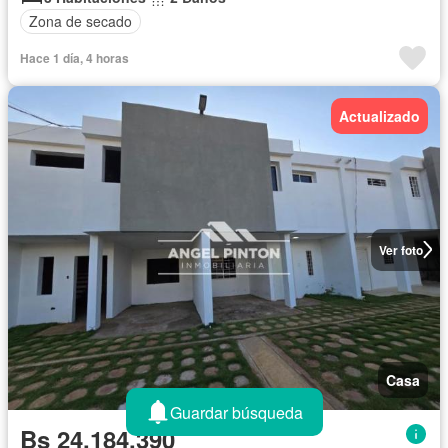
Zona de secado
Hace 1 día, 4 horas
Actualizado
Ver foto
Casa
Guardar búsqueda
Bs 24.184.390