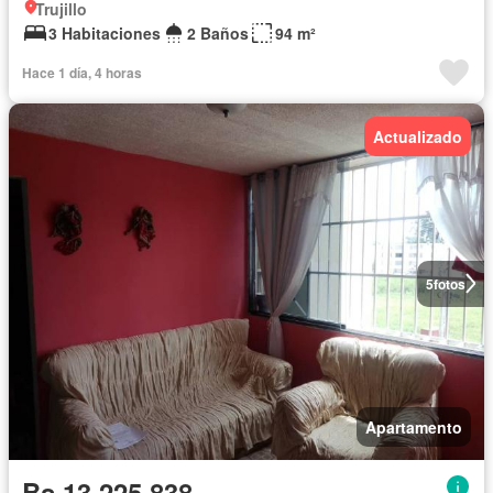
Trujillo
3 Habitaciones
2 Baños
94 m²
Hace 1 día, 4 horas
Actualizado
5
fotos
Apartamento
Bs 13.225.838