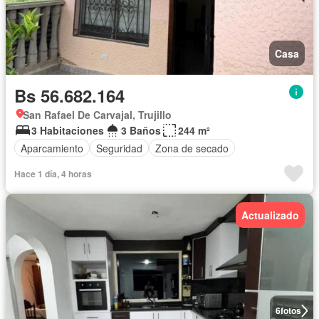
Casa
Bs 56.682.164
San Rafael De Carvajal, Trujillo
3 Habitaciones
3 Baños
244 m²
Aparcamiento
Seguridad
Zona de secado
Hace 1 día, 4 horas
Actualizado
6
fotos