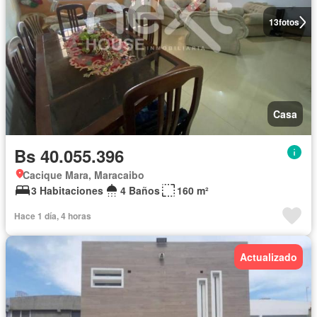
13
fotos
Casa
Bs 40.055.396
Cacique Mara, Maracaibo
3 Habitaciones
4 Baños
160 m²
Hace 1 día, 4 horas
Actualizado