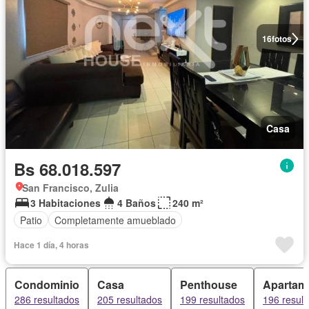
16
fotos
Casa
Bs 68.018.597
San Francisco, Zulia
3 Habitaciones
4 Baños
240 m²
Patio
Completamente amueblado
Hace 1 día, 4 horas
Condominio
Casa
Penthouse
Apartam
286 resultados
205 resultados
199 resultados
196 resul