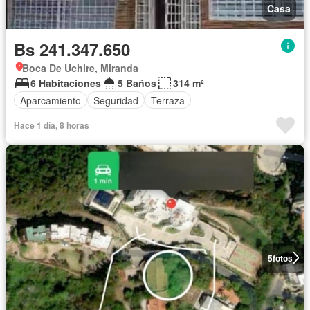
Casa
Bs 241.347.650
Boca De Uchire, Miranda
6 Habitaciones
5 Baños
314 m²
Aparcamiento
Seguridad
Terraza
Hace 1 día, 8 horas
5
fotos