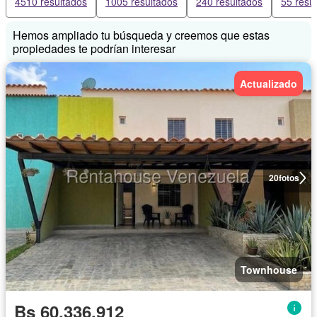
4510 resultados
1005 resultados
240 resultados
55 resu
Hemos ampliado tu búsqueda y creemos que estas
propiedades te podrían interesar
Actualizado
20
fotos
Townhouse
Bs 60.336.912