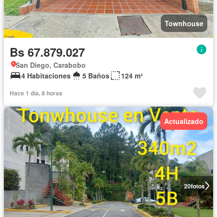
Townhouse
Bs 67.879.027
San Diego, Carabobo
4 Habitaciones
5 Baños
124 m²
Hace 1 día, 8 horas
Actualizado
20
fotos