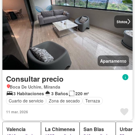
5
fotos
Apartamento
Consultar precio
Boca De Uchire, Miranda
3 Habitaciones
3 Baños
220 m²
Cuarto de servicio
Zona de secado
Terraza
11 mar. 2026
Valencia
La Chimenea
San Blas
Urbani