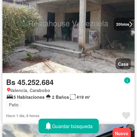
20
fotos
Casa
Bs 45.252.684
Valencia, Carabobo
5 Habitaciones
2 Baños
419 m²
Patio
Hace 1 día, 8 horas
Guardar búsqueda
Nuevo