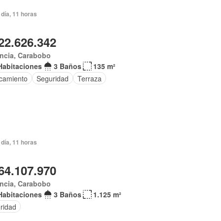
día, 11 horas
22.626.342
ncia, Carabobo
Habitaciones
3 Baños
135 m²
camiento
Seguridad
Terraza
día, 11 horas
64.107.970
ncia, Carabobo
Habitaciones
3 Baños
1.125 m²
ridad