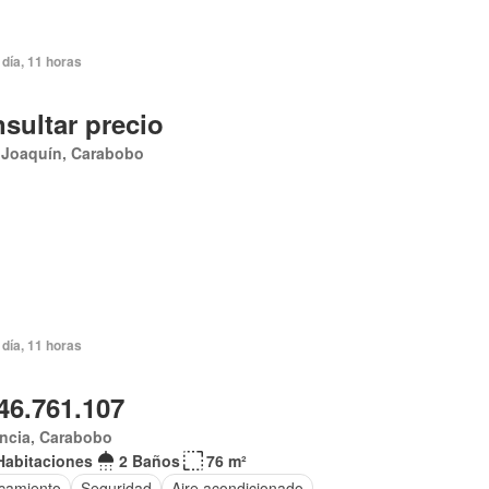
día, 11 horas
sultar precio
 Joaquín, Carabobo
día, 11 horas
46.761.107
ncia, Carabobo
Habitaciones
2 Baños
76 m²
camiento
Seguridad
Aire acondicionado