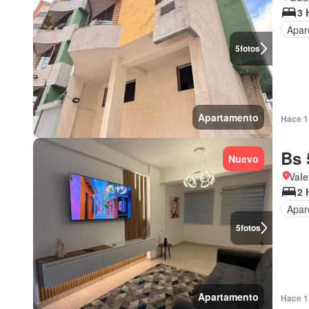
3 
Apar
5
fotos
Apartamento
Hace 1 
Bs 
Nuevo
Val
2 
Apar
5
fotos
Apartamento
Hace 1 