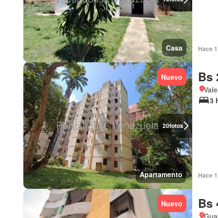
Casa
Hace 1 
Bs 
Nuevo
Vale
3 
20
fotos
Apartamento
Hace 1 
Bs 
Nuevo
Guap