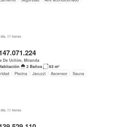
día, 11 horas
147.071.224
 De Uchire, Miranda
Habitación
2 Baños
63 m²
ridad
Piscina
Jacuzzi
Ascensor
Sauna
día, 11 horas
139.529.110