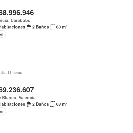
88.996.946
ncia, Carabobo
Habitaciones
2 Baños
88 m²
ón
día, 11 horas
69.236.607
e Blanco, Valencia
Habitaciones
2 Baños
68 m²
ón