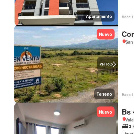
Apartamento
Hace 1 
Con
Nuevo
San
Ver foto
Terreno
Hace 1 
Bs 
Nuevo
Vale
3 
Apar