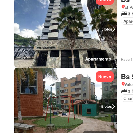
El P
3 
Apar
5
fotos
Apartamento
Hace 1 
Bs 
Nuevo
Vale
3 
Cuart
5
fotos