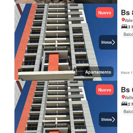
Bs 
Nuevo
Vale
3 
Balc
5
fotos
Apartamento
Hace 1 
Bs 
Nuevo
Vall
2 
Balc
5
fotos