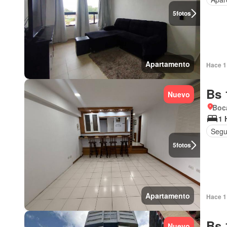
5
fotos
Apartamento
Hace 1 
Bs 
Nuevo
Boca
1 
Segu
5
fotos
Apartamento
Hace 1 
Bs 
Nuevo