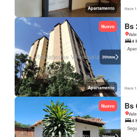
Apartamento
Hace 1 
Bs 
Nuevo
Vale
4 
Apar
20
fotos
Apartamento
Hace 1 
Bs 
Nuevo
Vale
4 
Segu
16
fotos