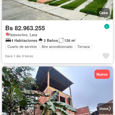
Casa
Bs 82.963.255
Palavecino, Lara
4 Habitaciones
3 Baños
126 m²
Cuarto de servicio
Aire acondicionado
Terraza
Hace 1 día, 8 horas
Nuevo
5
fotos