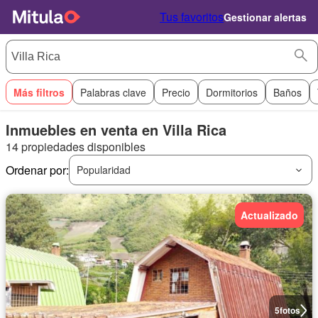
Tus favoritos
Gestionar alertas
Más filtros
Palabras clave
Precio
Dormitorios
Baños
Inmuebles en venta en Villa Rica
14 propiedades disponibles
Ordenar por:
Popularidad
Actualizado
5
fotos