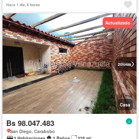
Hace 1 día, 8 horas
Actualizado
20
fotos
Casa
Bs 98.047.483
San Diego, Carabobo
3 Habitaciones
2 Baños
225 m²