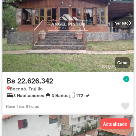
Ver foto
Casa
Bs 22.626.342
Boconó, Trujillo
3 Habitaciones
3 Baños
172 m²
Hace 1 día, 8 horas
Actualizado