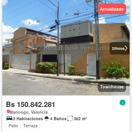
Actualizado
20
fotos
Townhouse
Bs 150.842.281
Manongo, Valencia
3 Habitaciones
4 Baños
362 m²
Patio
Terraza