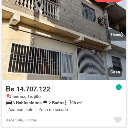
5
fotos
Casa
Bs 14.707.122
Jímenez, Trujillo
6 Habitaciones
2 Baños
98 m²
Aparcamiento
Zona de secado
Hace 1 día, 8 horas