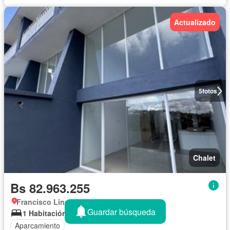
Actualizado
5
fotos
Chalet
Bs 82.963.255
Francisco Linares Alcántara, Miranda
Guardar búsqueda
1 Habitación
2 Baños
135 m²
Aparcamiento