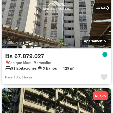
Ver foto
Apartamento
Bs 67.879.027
Cacique Mara, Maracaibo
5 Habitaciones
3 Baños
125 m²
Hace 1 día, 8 horas
Nuevo