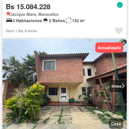
Bs 15.084.228
Cacique Mara, Maracaibo
3 Habitaciones
2 Baños
132 m²
Hace 1 día, 8 horas
Actualizado
5
fotos
Casa