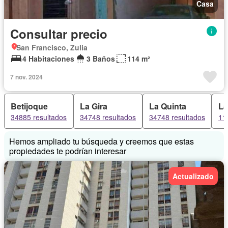
Casa
Consultar precio
San Francisco, Zulia
4 Habitaciones
3 Baños
114 m²
7 nov. 2024
Betijoque
La Gira
La Quinta
La
34885 resultados
34748 resultados
34748 resultados
11
Hemos ampliado tu búsqueda y creemos que estas
propiedades te podrían interesar
Actualizado