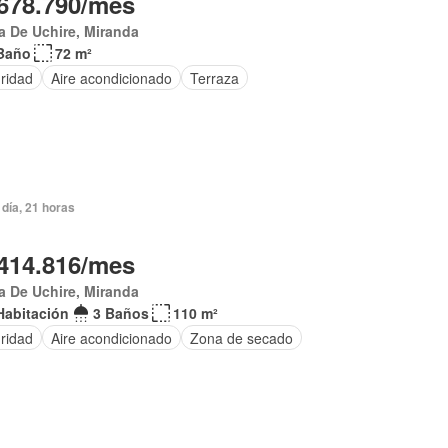
678.790/mes
 De Uchire, Miranda
Baño
72 m²
ridad
Aire acondicionado
Terraza
día, 21 horas
414.816/mes
 De Uchire, Miranda
Habitación
3 Baños
110 m²
ridad
Aire acondicionado
Zona de secado