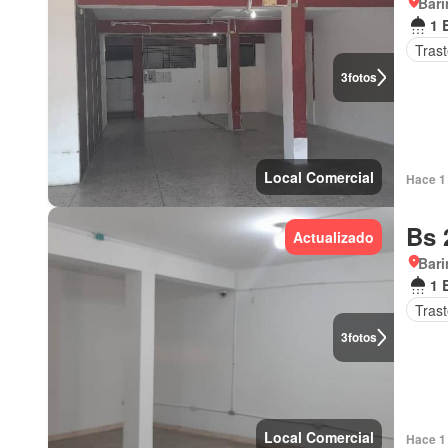
Bari
1 
Tras
3
fotos
Local Comercial
Hace 1 
Bs 
Actualizado
Bari
1 
Tras
3
fotos
Local Comercial
Hace 1 