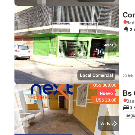
Con
Bar
2 
5
fotos
Local Comercial
20 feb.
Bs 
Nuevo
Dant
3 
Segu
Ver foto