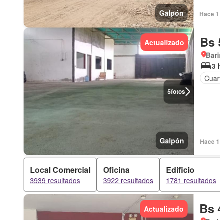
Galpón
Hace 1 
Bs 
Actualizado
Bar
3 
Cuart
5
fotos
Galpón
Hace 1 
Local Comercial
Oficina
Edificio
3939 resultados
3922 resultados
1781 resultados
Bs 
Actualizado