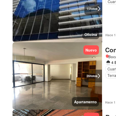
Cuart
15
fotos
Oficina
Hace 1 
Con
Nuevo
Boca
4 
Cuart
Terr
26
fotos
Apartamento
Hace 1 