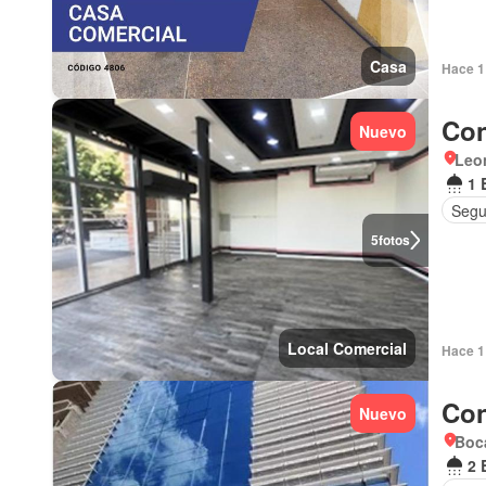
Casa
Hace 1 
Con
Nuevo
Leo
1 
Segu
5
fotos
Local Comercial
Hace 1 
Con
Nuevo
Boca
2 