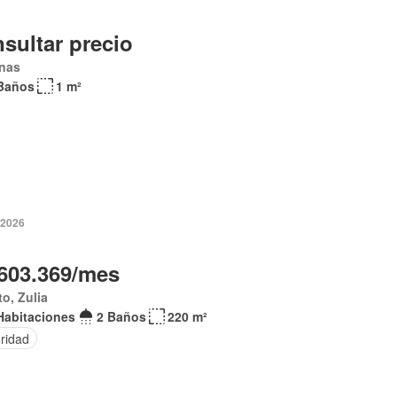
sultar precio
inas
Baños
1 m²
 2026
603.369/mes
o, Zulia
Habitaciones
2 Baños
220 m²
ridad