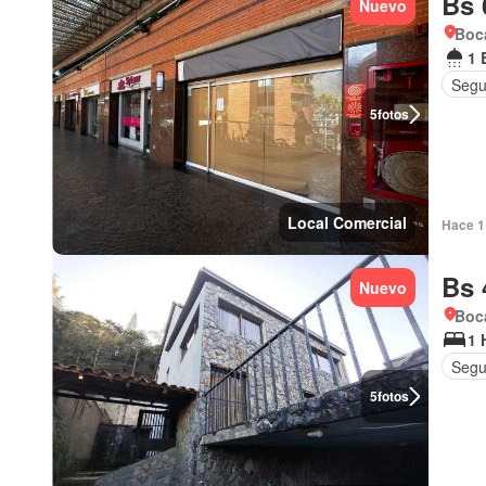
Bs 
Nuevo
Boca
1 
Segu
5
fotos
Local Comercial
Hace 1 
Bs 
Nuevo
Boca
1 
Segu
5
fotos