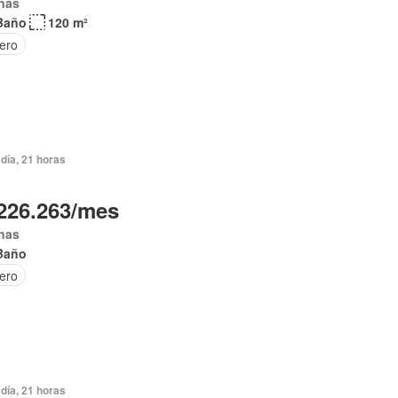
nas
Baño
120 m²
tero
día, 21 horas
226.263/mes
nas
Baño
tero
día, 21 horas