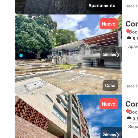
Apartamento
Hace 1 
Con
Nuevo
Boca
5 
Apar
30
fotos
Casa
Hace 1 
Con
Nuevo
Boca
3 
Segu
26
fotos