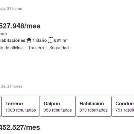
día, 21 horas
527.948/mes
inas
Habitaciones
1 Baño
631 m²
o de oficina
Trastero
Seguridad
día, 21 horas
Terreno
Galpón
Habitación
Condom
1000 resultados
958 resultados
879 resultados
751 resul
452.527/mes