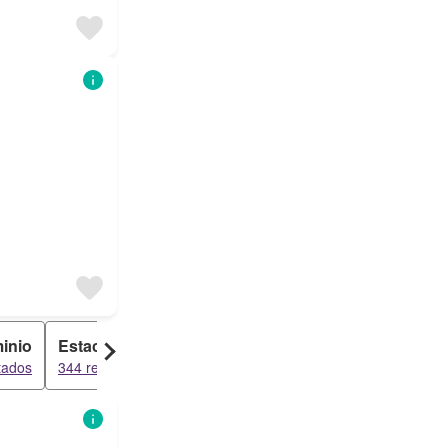
inio
Estacionamiento
Anexo
tados
344 resultados
286 resultados