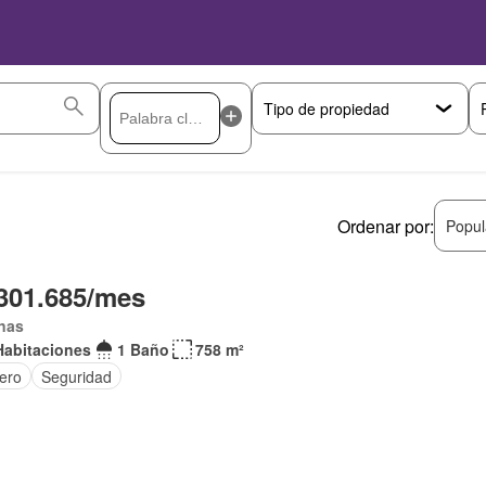
Ordenar por:
Popul
301.685/mes
nas
Habitaciones
1 Baño
758 m²
tero
Seguridad